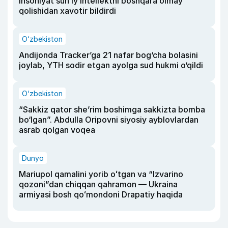
insoniyat sun’iy intellektni boshqara olmay
qolishidan xavotir bildirdi
O‘zbekiston
Andijonda Tracker’ga 21 nafar bog‘cha bolasini
joylab, YTH sodir etgan ayolga sud hukmi o‘qildi
O‘zbekiston
“Sakkiz qator she’rim boshimga sakkizta bomba
bo‘lgan”. Abdulla Oripovni siyosiy ayblovlardan
asrab qolgan voqea
Dunyo
Mariupol qamalini yorib oʻtgan va “Izvarino
qozoni”dan chiqqan qahramon — Ukraina
armiyasi bosh qoʻmondoni Drapatiy haqida