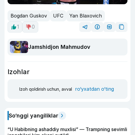
Bogdan Guskov
UFC
Yan Blaxovich
1
0
Jamshidjon Mahmudov
Izohlar
ro‘yxatdan o‘ting
Izoh qoldirish uchun, avval
So‘nggi yangiliklar
“U Habibning ashaddiy muxlisi” — Trampning sevimli