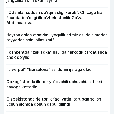
jangchilari kim ekani aytildi
“Odamlar suddan qo‘rqmasligi kerak”: Chicago Bar
Foundation’dagi ilk o‘zbekistonlik Go‘zal
Abduaxatova
Hayron qolasiz: sevimli yeguliklarimiz aslida nimadan
tayyorlanishini bilasizmi?
Toshkentda “zakladka” usulida narkotik tarqatishga
chek qo‘yildi
“Liverpul” “Barselona” sardorini ijaraga oladi
Qozog‘istonda ilk bor yo‘lovchili uchuvchisiz taksi
havoga ko‘tarildi
O‘zbekistonda rieltorlik faoliyatini tartibga solish
uchun alohida qonun qabul qilindi