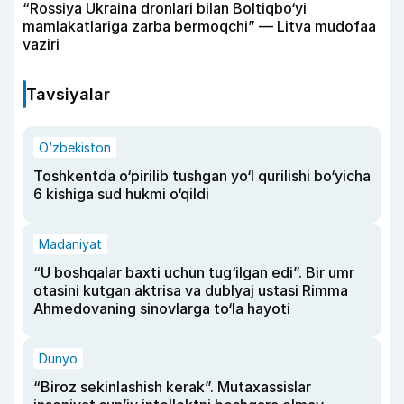
“Rossiya Ukraina dronlari bilan Boltiqbo‘yi
mamlakatlariga zarba bermoqchi” — Litva mudofaa
vaziri
Tavsiyalar
O‘zbekiston
Toshkentda o‘pirilib tushgan yo‘l qurilishi bo‘yicha
6 kishiga sud hukmi o‘qildi
Madaniyat
“U boshqalar baxti uchun tug‘ilgan edi”. Bir umr
otasini kutgan aktrisa va dublyaj ustasi Rimma
Ahmedovaning sinovlarga to‘la hayoti
Dunyo
“Biroz sekinlashish kerak”. Mutaxassislar