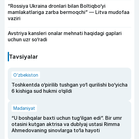
“Rossiya Ukraina dronlari bilan Boltiqbo‘yi
mamlakatlariga zarba bermoqchi” — Litva mudofaa
vaziri
Avstriya kansleri onalar mehnati haqidagi gaplari
uchun uzr so‘radi
Tavsiyalar
O‘zbekiston
Toshkentda o‘pirilib tushgan yo‘l qurilishi bo‘yicha
6 kishiga sud hukmi o‘qildi
Madaniyat
“U boshqalar baxti uchun tug‘ilgan edi”. Bir umr
otasini kutgan aktrisa va dublyaj ustasi Rimma
Ahmedovaning sinovlarga to‘la hayoti