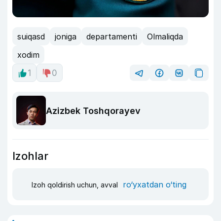
suiqasd
joniga
departamenti
Olmaliqda
xodim
1
0
Azizbek Toshqorayev
Izohlar
ro‘yxatdan o‘ting
Izoh qoldirish uchun, avval