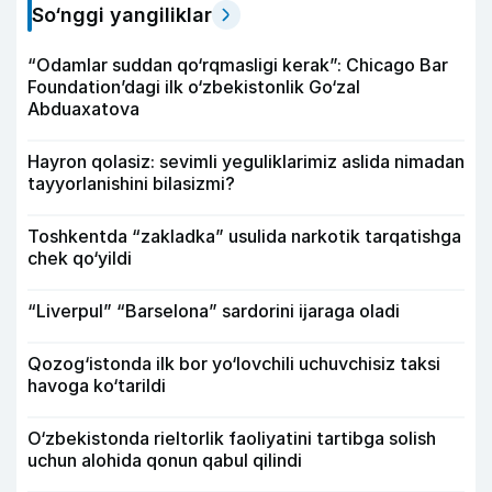
So‘nggi yangiliklar
“Odamlar suddan qo‘rqmasligi kerak”: Chicago Bar
Foundation’dagi ilk o‘zbekistonlik Go‘zal
Abduaxatova
Hayron qolasiz: sevimli yeguliklarimiz aslida nimadan
tayyorlanishini bilasizmi?
Toshkentda “zakladka” usulida narkotik tarqatishga
chek qo‘yildi
“Liverpul” “Barselona” sardorini ijaraga oladi
Qozog‘istonda ilk bor yo‘lovchili uchuvchisiz taksi
havoga ko‘tarildi
O‘zbekistonda rieltorlik faoliyatini tartibga solish
uchun alohida qonun qabul qilindi