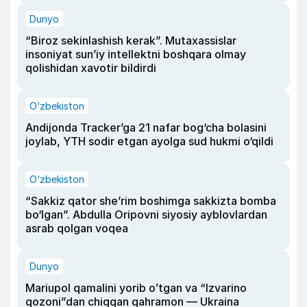
Dunyo
“Biroz sekinlashish kerak”. Mutaxassislar
insoniyat sun’iy intellektni boshqara olmay
qolishidan xavotir bildirdi
O‘zbekiston
Andijonda Tracker’ga 21 nafar bog‘cha bolasini
joylab, YTH sodir etgan ayolga sud hukmi o‘qildi
O‘zbekiston
“Sakkiz qator she’rim boshimga sakkizta bomba
bo‘lgan”. Abdulla Oripovni siyosiy ayblovlardan
asrab qolgan voqea
Dunyo
Mariupol qamalini yorib oʻtgan va “Izvarino
qozoni”dan chiqqan qahramon — Ukraina