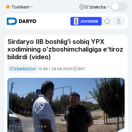
Toshkent
O‘zbekcha
Sirdaryo IIB boshligʻi sobiq YPX
xodimining oʻzboshimchaligiga eʼtiroz
bildirdi (video)
O‘zbekiston
12:49 / 29.08.2025
967