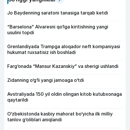
Jo Baydenning saratoni tanasiga tarqab ketdi
“Barselona” Alvaresni qo‘lga kiritishning yangi
usulini topdi
Grenlandiyada Trampga aloqador neft kompaniyasi
hukumat ruxsatisiz ish boshladi
Farg‘onada “Mansur Kazanskiy” va sherigi ushlandi
Zidanning o‘g‘li yangi jamoaga o‘tdi
Avstraliyada 150 yil oldin olingan kitob kutubxonaga
qaytarildi
O‘zbekistonda kasbiy mahorat bo‘yicha ilk milliy
tanlov g‘oliblari aniqlandi