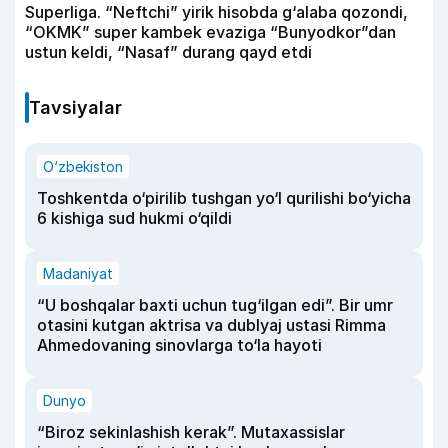
Superliga. “Neftchi” yirik hisobda g‘alaba qozondi,
“OKMK” super kambek evaziga “Bunyodkor”dan
ustun keldi, “Nasaf” durang qayd etdi
Tavsiyalar
O‘zbekiston
Toshkentda o‘pirilib tushgan yo‘l qurilishi bo‘yicha
6 kishiga sud hukmi o‘qildi
Madaniyat
“U boshqalar baxti uchun tug‘ilgan edi”. Bir umr
otasini kutgan aktrisa va dublyaj ustasi Rimma
Ahmedovaning sinovlarga to‘la hayoti
Dunyo
“Biroz sekinlashish kerak”. Mutaxassislar