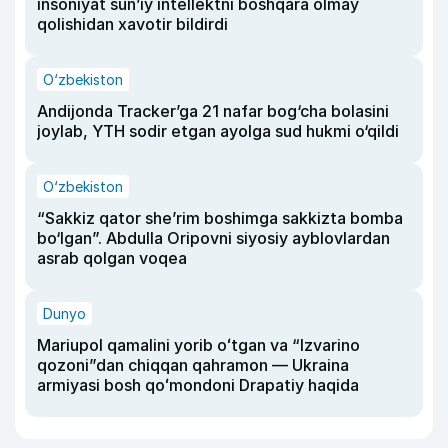
insoniyat sun’iy intellektni boshqara olmay
qolishidan xavotir bildirdi
O‘zbekiston
Andijonda Tracker’ga 21 nafar bog‘cha bolasini
joylab, YTH sodir etgan ayolga sud hukmi o‘qildi
O‘zbekiston
“Sakkiz qator she’rim boshimga sakkizta bomba
bo‘lgan”. Abdulla Oripovni siyosiy ayblovlardan
asrab qolgan voqea
Dunyo
Mariupol qamalini yorib oʻtgan va “Izvarino
qozoni”dan chiqqan qahramon — Ukraina
armiyasi bosh qoʻmondoni Drapatiy haqida