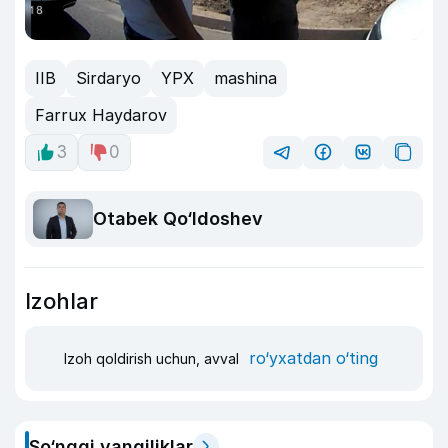
IIB
Sirdaryo
YPX
mashina
Farrux Haydarov
3
0
Otabek Qo‘ldoshev
Izohlar
ro‘yxatdan o‘ting
Izoh qoldirish uchun, avval
So‘nggi yangiliklar