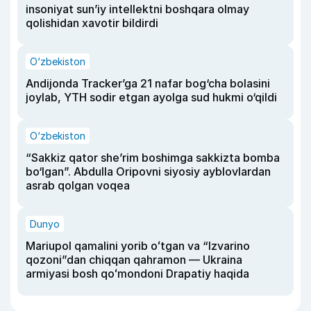
insoniyat sun’iy intellektni boshqara olmay
qolishidan xavotir bildirdi
O‘zbekiston
Andijonda Tracker’ga 21 nafar bog‘cha bolasini
joylab, YTH sodir etgan ayolga sud hukmi o‘qildi
O‘zbekiston
“Sakkiz qator she’rim boshimga sakkizta bomba
bo‘lgan”. Abdulla Oripovni siyosiy ayblovlardan
asrab qolgan voqea
Dunyo
Mariupol qamalini yorib oʻtgan va “Izvarino
qozoni”dan chiqqan qahramon — Ukraina
armiyasi bosh qoʻmondoni Drapatiy haqida