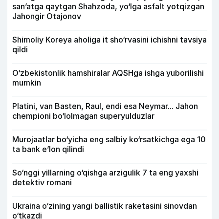
san’atga qaytgan Shahzoda, yo‘lga asfalt yotqizgan
Jahongir Otajonov
Shimoliy Koreya aholiga it sho‘rvasini ichishni tavsiya
qildi
O‘zbekistonlik hamshiralar AQSHga ishga yuborilishi
mumkin
Platini, van Basten, Raul, endi esa Neymar... Jahon
chempioni bo‘lolmagan superyulduzlar
Murojaatlar bo‘yicha eng salbiy ko‘rsatkichga ega 10
ta bank e’lon qilindi
So‘nggi yillarning o‘qishga arzigulik 7 ta eng yaxshi
detektiv romani
Ukraina o‘zining yangi ballistik raketasini sinovdan
o‘tkazdi