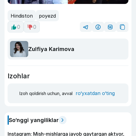
Hindiston
poyezd
0
0
Zulfiya Karimova
Izohlar
ro‘yxatdan o‘ting
Izoh qoldirish uchun, avval
So‘nggi yangiliklar
Instagram: Mish-mishlarga javob qaytargan aktyor,