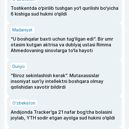
Toshkentda o‘pirilib tushgan yo‘l qurilishi bo‘yicha
6 kishiga sud hukmi o‘qildi
Madaniyat
“U boshqalar baxti uchun tug‘ilgan edi”. Bir umr
otasini kutgan aktrisa va dublyaj ustasi Rimma
Ahmedovaning sinovlarga to‘la hayoti
Dunyo
“Biroz sekinlashish kerak”. Mutaxassislar
insoniyat sun’iy intellektni boshqara olmay
qolishidan xavotir bildirdi
O‘zbekiston
Andijonda Tracker’ga 21 nafar bog‘cha bolasini
joylab, YTH sodir etgan ayolga sud hukmi o‘qildi