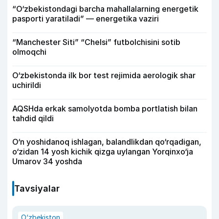
“O‘zbekistondagi barcha mahallalarning energetik
pasporti yaratiladi” — energetika vaziri
“Manchester Siti” “Chelsi” futbolchisini sotib
olmoqchi
O‘zbekistonda ilk bor test rejimida aerologik shar
uchirildi
AQSHda erkak samolyotda bomba portlatish bilan
tahdid qildi
O‘n yoshidanoq ishlagan, balandlikdan qo‘rqadigan,
o‘zidan 14 yosh kichik qizga uylangan Yorqinxo‘ja
Umarov 34 yoshda
Tavsiyalar
O‘zbekiston