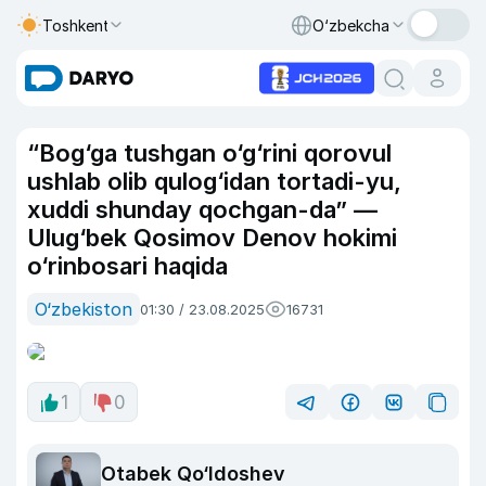
Toshkent
O‘zbekcha
“Bog‘ga tushgan o‘g‘rini qorovul
ushlab olib qulog‘idan tortadi-yu,
xuddi shunday qochgan-da” —
Ulug‘bek Qosimov Denov hokimi
o‘rinbosari haqida
O‘zbekiston
01:30 / 23.08.2025
16731
1
0
Otabek Qo‘ldoshev