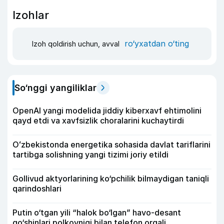
Izohlar
ro‘yxatdan o‘ting
Izoh qoldirish uchun, avval
So‘nggi yangiliklar
OpenAI yangi modelida jiddiy kiberxavf ehtimolini
qayd etdi va xavfsizlik choralarini kuchaytirdi
Oʻzbekistonda energetika sohasida davlat tariflarini
tartibga solishning yangi tizimi joriy etildi
Gollivud aktyorlarining ko‘pchilik bilmaydigan taniqli
qarindoshlari
Putin o‘tgan yili “halok bo‘lgan” havo-desant
qo‘shinlari polkovnigi bilan telefon orqali