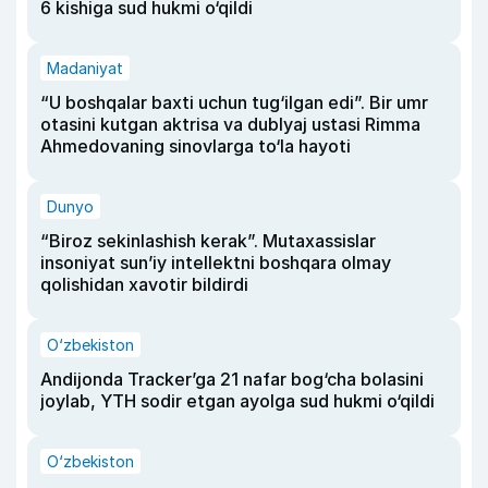
6 kishiga sud hukmi o‘qildi
Madaniyat
“U boshqalar baxti uchun tug‘ilgan edi”. Bir umr
otasini kutgan aktrisa va dublyaj ustasi Rimma
Ahmedovaning sinovlarga to‘la hayoti
Dunyo
“Biroz sekinlashish kerak”. Mutaxassislar
insoniyat sun’iy intellektni boshqara olmay
qolishidan xavotir bildirdi
O‘zbekiston
Andijonda Tracker’ga 21 nafar bog‘cha bolasini
joylab, YTH sodir etgan ayolga sud hukmi o‘qildi
O‘zbekiston