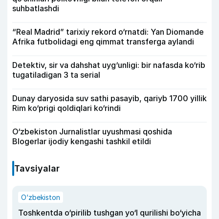
suhbatlashdi
“Real Madrid” tarixiy rekord o‘rnatdi: Yan Diomande
Afrika futbolidagi eng qimmat transferga aylandi
Detektiv, sir va dahshat uyg‘unligi: bir nafasda ko‘rib
tugatiladigan 3 ta serial
Dunay daryosida suv sathi pasayib, qariyb 1700 yillik
Rim ko‘prigi qoldiqlari ko‘rindi
O‘zbekiston Jurnalistlar uyushmasi qoshida
Blogerlar ijodiy kengashi tashkil etildi
Tavsiyalar
O‘zbekiston
Toshkentda o‘pirilib tushgan yo‘l qurilishi bo‘yicha