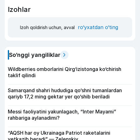
Izohlar
ro‘yxatdan o‘ting
Izoh qoldirish uchun, avval
So‘nggi yangiliklar
Wildberries omborlarini Qirg‘izistonga ko‘chirish
taklif qilindi
Samarqand shahri hududiga qo‘shni tumanlardan
qariyb 17,2 ming gektar yer qo‘shib beriladi
Messi faoliyatini yakunlagach, “Inter Mayami”
rahbariga aylanadimi?
“AQSH har oy Ukrainaga Patriot raketalarini
yetkazib beradi” — Zelenskiy