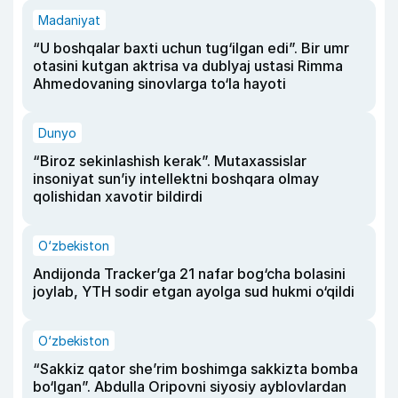
Madaniyat
“U boshqalar baxti uchun tug‘ilgan edi”. Bir umr
otasini kutgan aktrisa va dublyaj ustasi Rimma
Ahmedovaning sinovlarga to‘la hayoti
Dunyo
“Biroz sekinlashish kerak”. Mutaxassislar
insoniyat sun’iy intellektni boshqara olmay
qolishidan xavotir bildirdi
O‘zbekiston
Andijonda Tracker’ga 21 nafar bog‘cha bolasini
joylab, YTH sodir etgan ayolga sud hukmi o‘qildi
O‘zbekiston
“Sakkiz qator she’rim boshimga sakkizta bomba
bo‘lgan”. Abdulla Oripovni siyosiy ayblovlardan