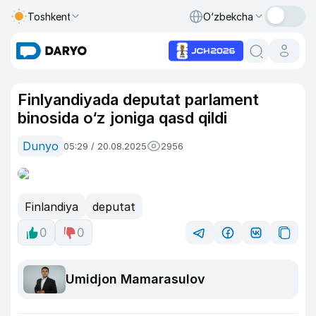
Toshkent
O‘zbekcha
Finlyandiyada deputat parlament
binosida o‘z joniga qasd qildi
Dunyo
05:29 / 20.08.2025
2956
Finlandiya
deputat
0
0
Umidjon Mamarasulov