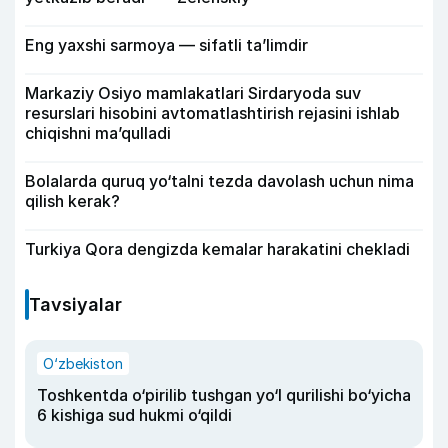
Eng yaxshi sarmoya — sifatli ta’limdir
Markaziy Osiyo mamlakatlari Sirdaryoda suv
resurslari hisobini avtomatlashtirish rejasini ishlab
chiqishni ma’qulladi
Bolalarda quruq yo‘talni tezda davolash uchun nima
qilish kerak?
Turkiya Qora dengizda kemalar harakatini chekladi
Tavsiyalar
O‘zbekiston
Toshkentda o‘pirilib tushgan yo‘l qurilishi bo‘yicha
6 kishiga sud hukmi o‘qildi