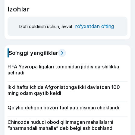
Izohlar
ro‘yxatdan o‘ting
Izoh qoldirish uchun, avval
So‘nggi yangiliklar
FIFA Yevropa ligalari tomonidan jiddiy qarshilikka
uchradi
Ikki hafta ichida Afg‘onistonga ikki davlatdan 100
ming odam qaytib keldi
Qo‘yliq dehqon bozori faoliyati qisman cheklandi
Chinozda hududi obod qilinmagan mahallalarni
“sharmandali mahalla” deb belgilash boshlandi