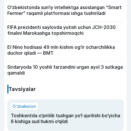
O‘zbekistonda sun‘iy intellektga asoslangan “Smart
Fermer” raqamli platformasi ishga tushiriladi
FIFA prezidenti saylovda yutish uchun JCH-2030
finalini Marokashga topshirmoqchi
El Nino hodisasi 49 mln kishini og‘ir ocharchilikka
duchor qiladi — BMT
Sirdaryoda 10 yoshli farzandini urgan ayol 3 sutkaga
qamaldi
Tavsiyalar
O‘zbekiston
Toshkentda o‘pirilib tushgan yo‘l qurilishi bo‘yicha
6 kishiga sud hukmi o‘qildi