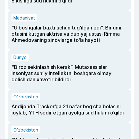
6 kishiga sud hukmi o‘qildi
Madaniyat
“U boshqalar baxti uchun tug‘ilgan edi”. Bir umr
otasini kutgan aktrisa va dublyaj ustasi Rimma
Ahmedovaning sinovlarga to‘la hayoti
Dunyo
“Biroz sekinlashish kerak”. Mutaxassislar
insoniyat sun’iy intellektni boshqara olmay
qolishidan xavotir bildirdi
O‘zbekiston
Andijonda Tracker’ga 21 nafar bog‘cha bolasini
joylab, YTH sodir etgan ayolga sud hukmi o‘qildi
O‘zbekiston