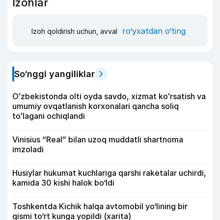
Izohlar
ro‘yxatdan o‘ting
Izoh qoldirish uchun, avval
So‘nggi yangiliklar
Oʻzbekistonda olti oyda savdo, xizmat koʻrsatish va
umumiy ovqatlanish korxonalari qancha soliq
toʻlagani ochiqlandi
Vinisius “Real” bilan uzoq muddatli shartnoma
imzoladi
Husiylar hukumat kuchlariga qarshi raketalar uchirdi,
kamida 30 kishi halok bo‘ldi
Toshkentda Kichik halqa avtomobil yo‘lining bir
qismi to‘rt kunga yopildi (xarita)