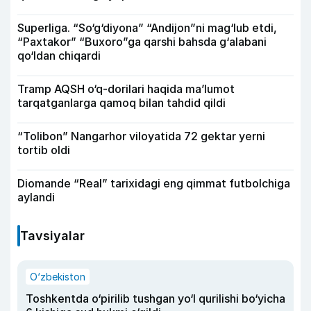
Superliga. “So‘g‘diyona” “Andijon”ni mag‘lub etdi,
“Paxtakor” “Buxoro”ga qarshi bahsda g‘alabani
qo‘ldan chiqardi
Tramp AQSH o‘q-dorilari haqida ma’lumot
tarqatganlarga qamoq bilan tahdid qildi
“Tolibon” Nangarhor viloyatida 72 gektar yerni
tortib oldi
Diomande “Real” tarixidagi eng qimmat futbolchiga
aylandi
Tavsiyalar
O‘zbekiston
Toshkentda o‘pirilib tushgan yo‘l qurilishi bo‘yicha