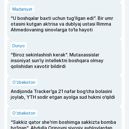
Madaniyat
“U boshqalar baxti uchun tug‘ilgan edi”. Bir umr
otasini kutgan aktrisa va dublyaj ustasi Rimma
Ahmedovaning sinovlarga to‘la hayoti
Dunyo
“Biroz sekinlashish kerak”. Mutaxassislar
insoniyat sun’iy intellektni boshqara olmay
qolishidan xavotir bildirdi
O‘zbekiston
Andijonda Tracker’ga 21 nafar bog‘cha bolasini
joylab, YTH sodir etgan ayolga sud hukmi o‘qildi
O‘zbekiston
“Sakkiz qator she’rim boshimga sakkizta bomba
bo‘lgan”. Abdulla Oripovni siyosiy ayblovlardan