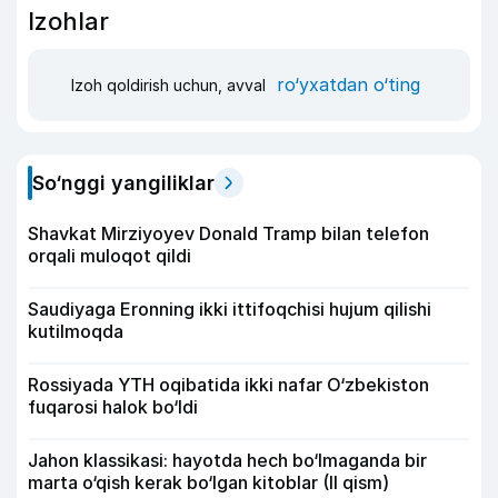
Izohlar
ro‘yxatdan o‘ting
Izoh qoldirish uchun, avval
So‘nggi yangiliklar
Shavkat Mirziyoyev Donald Tramp bilan telefon
orqali muloqot qildi
Saudiyaga Eronning ikki ittifoqchisi hujum qilishi
kutilmoqda
Rossiyada YTH oqibatida ikki nafar O‘zbekiston
fuqarosi halok bo‘ldi
Jahon klassikasi: hayotda hech bo‘lmaganda bir
marta o‘qish kerak bo‘lgan kitoblar (II qism)