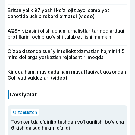
Britaniyalik 97 yoshli ko‘zi ojiz ayol samolyot
qanotida uchib rekord o‘rnatdi (video)
AQSH vizasini olish uchun jurnalistlar tarmoqlardagi
profillarini ochib qo‘yishi talab etilishi mumkin
Oʻzbekistonda sunʼiy intellekt xizmatlari hajmini 1,5
mlrd dollarga yetkazish rejalashtirilmoqda
Kinoda ham, musiqada ham muvaffaqiyat qozongan
Gollivud yulduzlari (video)
Tavsiyalar
O‘zbekiston
Toshkentda o‘pirilib tushgan yo‘l qurilishi bo‘yicha
6 kishiga sud hukmi o‘qildi