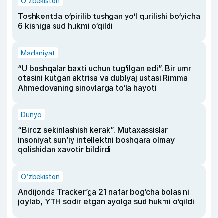
O‘zbekiston
Toshkentda o‘pirilib tushgan yo‘l qurilishi bo‘yicha
6 kishiga sud hukmi o‘qildi
Madaniyat
“U boshqalar baxti uchun tug‘ilgan edi”. Bir umr
otasini kutgan aktrisa va dublyaj ustasi Rimma
Ahmedovaning sinovlarga to‘la hayoti
Dunyo
“Biroz sekinlashish kerak”. Mutaxassislar
insoniyat sun’iy intellektni boshqara olmay
qolishidan xavotir bildirdi
O‘zbekiston
Andijonda Tracker’ga 21 nafar bog‘cha bolasini
joylab, YTH sodir etgan ayolga sud hukmi o‘qildi