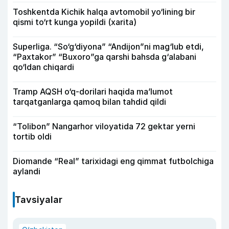
Toshkentda Kichik halqa avtomobil yo‘lining bir
qismi to‘rt kunga yopildi (xarita)
Superliga. “So‘g‘diyona” “Andijon”ni mag‘lub etdi,
“Paxtakor” “Buxoro”ga qarshi bahsda g‘alabani
qo‘ldan chiqardi
Tramp AQSH o‘q-dorilari haqida ma’lumot
tarqatganlarga qamoq bilan tahdid qildi
“Tolibon” Nangarhor viloyatida 72 gektar yerni
tortib oldi
Diomande “Real” tarixidagi eng qimmat futbolchiga
aylandi
Tavsiyalar