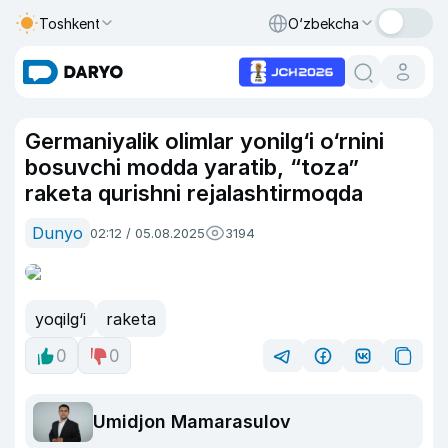
Toshkent
O‘zbekcha
Germaniyalik olimlar yonilg‘i o‘rnini
bosuvchi modda yaratib, “toza”
raketa qurishni rejalashtirmoqda
Dunyo
02:12 / 05.08.2025
3194
yoqilg‘i
raketa
0
0
Umidjon Mamarasulov