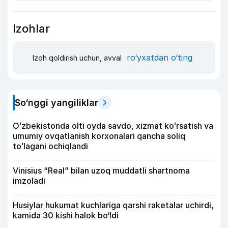
Izohlar
ro‘yxatdan o‘ting
Izoh qoldirish uchun, avval
So‘nggi yangiliklar
Oʻzbekistonda olti oyda savdo, xizmat koʻrsatish va
umumiy ovqatlanish korxonalari qancha soliq
toʻlagani ochiqlandi
Vinisius “Real” bilan uzoq muddatli shartnoma
imzoladi
Husiylar hukumat kuchlariga qarshi raketalar uchirdi,
kamida 30 kishi halok bo‘ldi