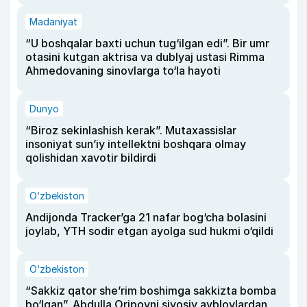
Madaniyat
“U boshqalar baxti uchun tug‘ilgan edi”. Bir umr
otasini kutgan aktrisa va dublyaj ustasi Rimma
Ahmedovaning sinovlarga to‘la hayoti
Dunyo
“Biroz sekinlashish kerak”. Mutaxassislar
insoniyat sun’iy intellektni boshqara olmay
qolishidan xavotir bildirdi
O‘zbekiston
Andijonda Tracker’ga 21 nafar bog‘cha bolasini
joylab, YTH sodir etgan ayolga sud hukmi o‘qildi
O‘zbekiston
“Sakkiz qator she’rim boshimga sakkizta bomba
bo‘lgan”. Abdulla Oripovni siyosiy ayblovlardan