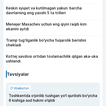
Keskin syujet va kutilmagan yakun: barcha
davrlarning eng yaxshi 5 ta trilleri
Menejer Maxachev uchun eng qiyin raqib kim
ekanini aytdi
Tramp tug‘ilganlik bo‘yicha fuqarolik berishni
chekladi
Kottej savdosi ortidan tovlamachilik qilgan aka-uka
ushlandi
Tavsiyalar
O‘zbekiston
Toshkentda o‘pirilib tushgan yo‘l qurilishi bo‘yicha
6 kishiga sud hukmi o‘qildi