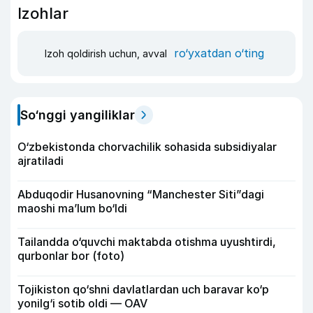
Izohlar
ro‘yxatdan o‘ting
Izoh qoldirish uchun, avval
So‘nggi yangiliklar
O‘zbekistonda chorvachilik sohasida subsidiyalar
ajratiladi
Abduqodir Husanovning “Manchester Siti”dagi
maoshi ma’lum bo‘ldi
Tailandda o‘quvchi maktabda otishma uyushtirdi,
qurbonlar bor (foto)
Tojikiston qo‘shni davlatlardan uch baravar ko‘p
yonilg‘i sotib oldi — OAV