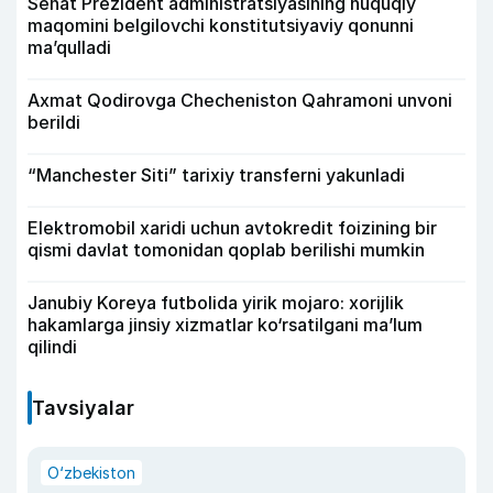
Senat Prezident administratsiyasining huquqiy
maqomini belgilovchi konstitutsiyaviy qonunni
ma’qulladi
Axmat Qodirovga Checheniston Qahramoni unvoni
berildi
“Manchester Siti” tarixiy transferni yakunladi
Elektromobil xaridi uchun avtokredit foizining bir
qismi davlat tomonidan qoplab berilishi mumkin
Janubiy Koreya futbolida yirik mojaro: xorijlik
hakamlarga jinsiy xizmatlar ko‘rsatilgani ma’lum
qilindi
Tavsiyalar
O‘zbekiston