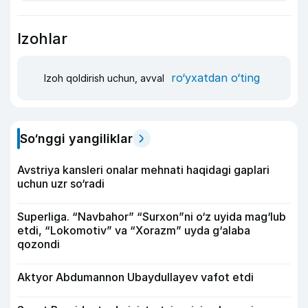
Izohlar
ro‘yxatdan o‘ting
Izoh qoldirish uchun, avval
So‘nggi yangiliklar
Avstriya kansleri onalar mehnati haqidagi gaplari
uchun uzr so‘radi
Superliga. “Navbahor” “Surxon”ni o‘z uyida mag‘lub
etdi, “Lokomotiv” va “Xorazm” uyda g‘alaba
qozondi
Aktyor Abdu­mannon Ubaydullayev vafot etdi