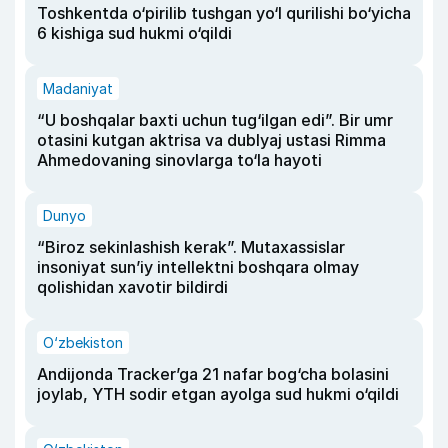
Toshkentda o‘pirilib tushgan yo‘l qurilishi bo‘yicha
6 kishiga sud hukmi o‘qildi
Madaniyat
“U boshqalar baxti uchun tug‘ilgan edi”. Bir umr
otasini kutgan aktrisa va dublyaj ustasi Rimma
Ahmedovaning sinovlarga to‘la hayoti
Dunyo
“Biroz sekinlashish kerak”. Mutaxassislar
insoniyat sun’iy intellektni boshqara olmay
qolishidan xavotir bildirdi
O‘zbekiston
Andijonda Tracker’ga 21 nafar bog‘cha bolasini
joylab, YTH sodir etgan ayolga sud hukmi o‘qildi