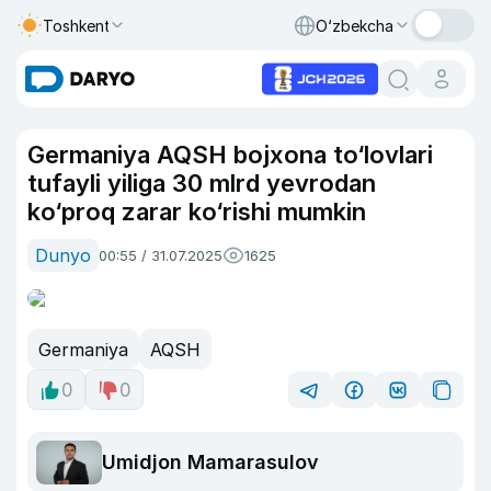
Toshkent
O‘zbekcha
Germaniya AQSH bojxona to‘lovlari
tufayli yiliga 30 mlrd yevrodan
ko‘proq zarar ko‘rishi mumkin
Dunyo
00:55 / 31.07.2025
1625
Germaniya
AQSH
0
0
Umidjon Mamarasulov