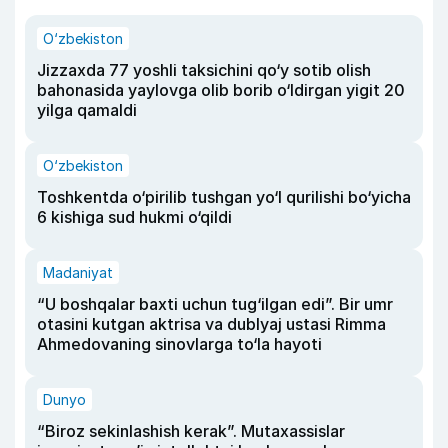
O‘zbekiston
Jizzaxda 77 yoshli taksichini qo‘y sotib olish
bahonasida yaylovga olib borib o‘ldirgan yigit 20
yilga qamaldi
O‘zbekiston
Toshkentda o‘pirilib tushgan yo‘l qurilishi bo‘yicha
6 kishiga sud hukmi o‘qildi
Madaniyat
“U boshqalar baxti uchun tug‘ilgan edi”. Bir umr
otasini kutgan aktrisa va dublyaj ustasi Rimma
Ahmedovaning sinovlarga to‘la hayoti
Dunyo
“Biroz sekinlashish kerak”. Mutaxassislar