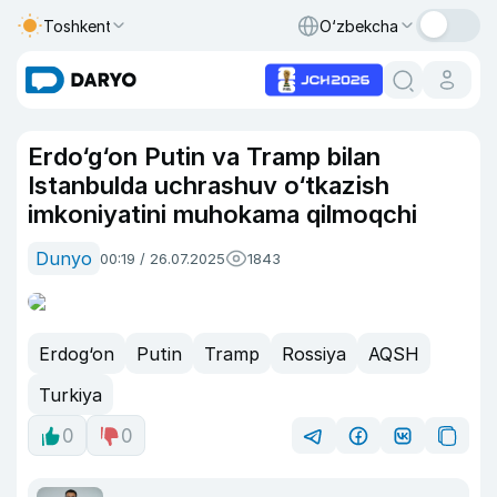
Toshkent
O‘zbekcha
Erdo‘g‘on Putin va Tramp bilan
Istanbulda uchrashuv o‘tkazish
imkoniyatini muhokama qilmoqchi
Dunyo
00:19 / 26.07.2025
1843
Erdog‘on
Putin
Tramp
Rossiya
AQSH
Turkiya
0
0