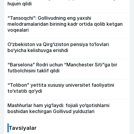
hujum qildi
“Tansoqchi”: Gollivudning eng yaxshi
melodramalaridan birining kadr ortida qolib ketgan
voqealari
O‘zbekiston va Qirg‘iziston pensiya to‘lovlari
bo‘yicha kelishuvga erishdi
“Barselona” Rodri uchun “Manchester Siti”ga bir
futbolchisini taklif qildi
“Tolibon” yettita xususiy universitet faoliyatini
to‘xtatib qo‘ydi
Mashhurlar ham yig‘laydi: fojiali yo‘qotishlarni
boshidan kechirgan Gollivud yulduzlari
Tavsiyalar