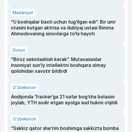
Madaniyat
“U boshqalar baxti uchun tug‘ilgan edi”. Bir umr
otasini kutgan aktrisa va dublyaj ustasi Rimma
Ahmedovaning sinovlarga to‘la hayoti
Dunyo
“Biroz sekinlashish kerak”. Mutaxassislar
insoniyat sun’iy intellektni boshqara olmay
qolishidan xavotir bildirdi
O‘zbekiston
Andijonda Tracker’ga 21 nafar bog‘cha bolasini
joylab, YTH sodir etgan ayolga sud hukmi o‘qildi
O‘zbekiston
“Sakkiz qator she’rim boshimga sakkizta bomba