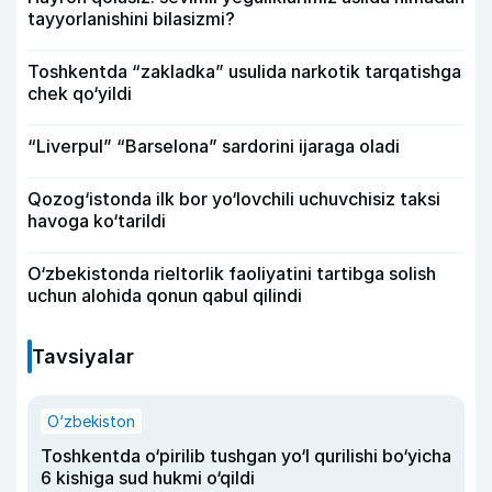
tayyorlanishini bilasizmi?
Toshkentda “zakladka” usulida narkotik tarqatishga
chek qo‘yildi
“Liverpul” “Barselona” sardorini ijaraga oladi
Qozog‘istonda ilk bor yo‘lovchili uchuvchisiz taksi
havoga ko‘tarildi
O‘zbekistonda rieltorlik faoliyatini tartibga solish
uchun alohida qonun qabul qilindi
Tavsiyalar
O‘zbekiston
Toshkentda o‘pirilib tushgan yo‘l qurilishi bo‘yicha
6 kishiga sud hukmi o‘qildi