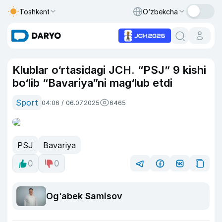
Toshkent
O‘zbekcha
Klublar o‘rtasidagi JCH. “PSJ” 9 kishi
bo‘lib “Bavariya”ni mag‘lub etdi
Sport
04:06 / 06.07.2025
6465
PSJ
Bavariya
0
0
Og‘abek Samisov