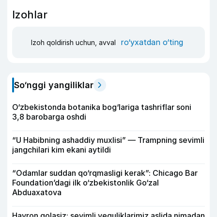
Izohlar
ro‘yxatdan o‘ting
Izoh qoldirish uchun, avval
So‘nggi yangiliklar
O‘zbekistonda botanika bog‘lariga tashriflar soni
3,8 barobarga oshdi
“U Habibning ashaddiy muxlisi” — Trampning sevimli
jangchilari kim ekani aytildi
“Odamlar suddan qo‘rqmasligi kerak”: Chicago Bar
Foundation’dagi ilk o‘zbekistonlik Go‘zal
Abduaxatova
Hayron qolasiz: sevimli yeguliklarimiz aslida nimadan