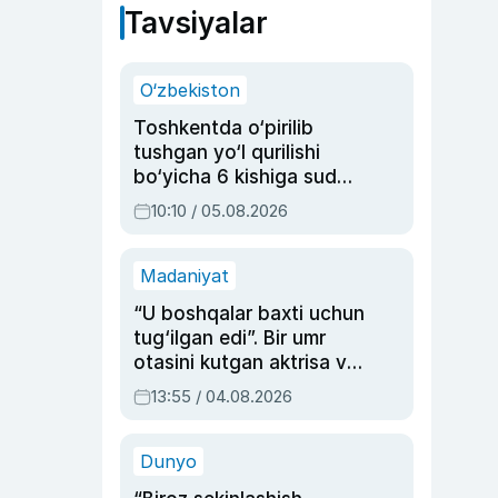
Tavsiyalar
O‘zbekiston
Toshkentda o‘pirilib
tushgan yo‘l qurilishi
bo‘yicha 6 kishiga sud
hukmi o‘qildi
10:10 / 05.08.2026
Madaniyat
“U boshqalar baxti uchun
tug‘ilgan edi”. Bir umr
otasini kutgan aktrisa va
dublyaj ustasi Rimma
13:55 / 04.08.2026
Ahmedovaning
sinovlarga to‘la hayoti
Dunyo