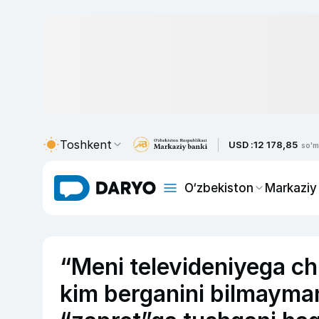
Toshkent
USD :
12 178,85
so'm
O‘zbekiston
Markaziy
“Meni televideniyega ch
kim berganini bilmayma