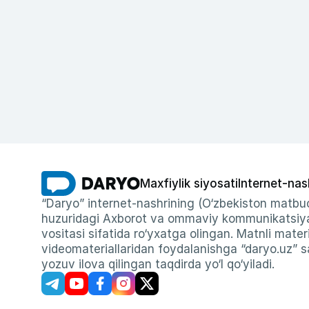
Maxfiylik siyosati
Internet-nas
“Daryo” internet-nashrining (O‘zbekiston matbuo
huzuridagi Axborot va ommaviy kommunikatsiyal
vositasi sifatida ro‘yxatga olingan. Matnli materi
videomateriallaridan foydalanishga “daryo.uz” sa
yozuv ilova qilingan taqdirda yo‘l qo‘yiladi.