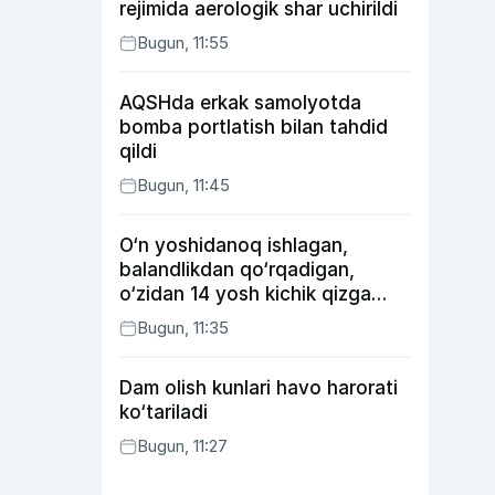
rejimida aerologik shar uchirildi
Bugun, 11:55
AQSHda erkak samolyotda
bomba portlatish bilan tahdid
qildi
Bugun, 11:45
O‘n yoshidanoq ishlagan,
balandlikdan qo‘rqadigan,
o‘zidan 14 yosh kichik qizga
uylangan Yorqinxo‘ja Umarov
Bugun, 11:35
34 yoshda
Dam olish kunlari havo harorati
ko‘tariladi
Bugun, 11:27