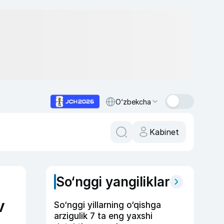
O‘zbekcha
Kabinet
So‘nggi yangiliklar
v
So‘nggi yillarning o‘qishga
arzigulik 7 ta eng yaxshi