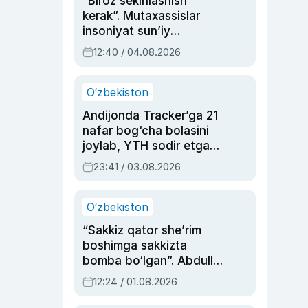
“Biroz sekinlashish
kerak”. Mutaxassislar
insoniyat sun’iy
intellektni boshqara
12:40 / 04.08.2026
olmay qolishidan xavotir
bildirdi
O‘zbekiston
Andijonda Tracker’ga 21
nafar bog‘cha bolasini
joylab, YTH sodir etgan
ayolga sud hukmi o‘qildi
23:41 / 03.08.2026
O‘zbekiston
“Sakkiz qator she’rim
boshimga sakkizta
bomba bo‘lgan”. Abdulla
Oripovni siyosiy
12:24 / 01.08.2026
ayblovlardan asrab
qolgan voqea