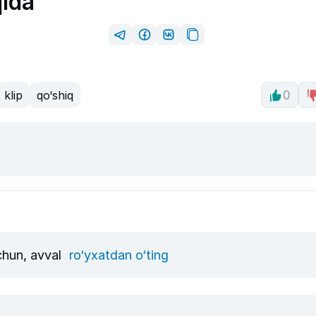
qida
klip
qo‘shiq
0
uchun, avval
ro‘yxatdan o‘ting