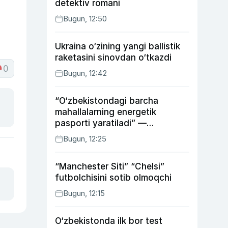
detektiv romani
Bugun, 12:50
Ukraina o‘zining yangi ballistik
raketasini sinovdan o‘tkazdi
0
Bugun, 12:42
“O‘zbekistondagi barcha
mahallalarning energetik
pasporti yaratiladi” —
energetika vaziri
Bugun, 12:25
“Manchester Siti” “Chelsi”
futbolchisini sotib olmoqchi
Bugun, 12:15
O‘zbekistonda ilk bor test