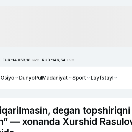
EUR :
RUB :
14 053,18
146,54
so'm
so'm
 Osiyo
Dunyo
Pul
Madaniyat
Sport
Layfstayl
iqarilmasin, degan topshiriqni
n” — xonanda Xurshid Rasulo