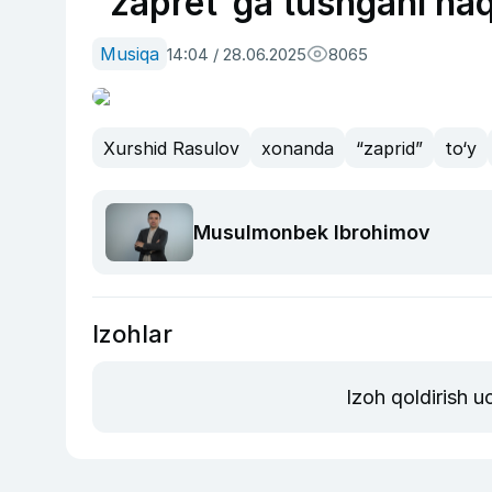
“zapret”ga tushgani ha
Musiqa
14:04 / 28.06.2025
8065
Xurshid Rasulov
xonanda
“zaprid”
to‘y
Musulmonbek Ibrohimov
Izohlar
Izoh qoldirish 