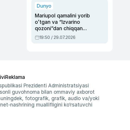
Dunyo
Mariupol qamalini yorib
oʻtgan va “Izvarino
qozoni”dan chiqqan
qahramon — Ukraina
19:50 / 29.07.2026
armiyasi bosh
qoʻmondoni Drapatiy
haqida
ivi
Reklama
publikasi Prezidenti Administratsiyasi
-sonli guvohnoma bilan ommaviy axborot
shuningdek, fotografik, grafik, audio va/yoki
et-nashrining muallifligini ko‘rsatuvchi