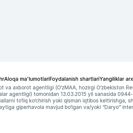
hr
Aloqa ma'lumotlari
Foydalanish shartlari
Yangiliklar arx
t va axborot agentligi (O‘zMAA, hozirgi O‘zbekiston Res
ar agentligi) tomonidan 13.03.2015 yil sanasida 0944
allarni to‘liq ko‘chirish yoki qisman iqtibos keltirishga, 
ytiga giperhavola mavjud bo‘lgan va/yoki “Daryo” intern