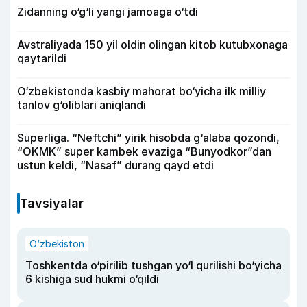
Zidanning o‘g‘li yangi jamoaga o‘tdi
Avstraliyada 150 yil oldin olingan kitob kutubxonaga
qaytarildi
O‘zbekistonda kasbiy mahorat bo‘yicha ilk milliy
tanlov g‘oliblari aniqlandi
Superliga. “Neftchi” yirik hisobda g‘alaba qozondi,
“OKMK” super kambek evaziga “Bunyodkor”dan
ustun keldi, “Nasaf” durang qayd etdi
Tavsiyalar
O‘zbekiston
Toshkentda o‘pirilib tushgan yo‘l qurilishi bo‘yicha
6 kishiga sud hukmi o‘qildi