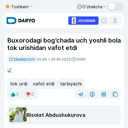
Toshkent
O‘zbekcha
Buxorodagi bog‘chada uch yoshli bola
tok urishidan vafot etdi
O‘zbekiston
00:45 / 20.06.2025
2595
tok urdi
vafot etdi
tarbiyachi
0
0
Risolat Abdushukurova