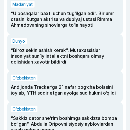
Madaniyat
“U boshqalar baxti uchun tug‘ilgan edi”. Bir umr
otasini kutgan aktrisa va dublyaj ustasi Rimma
Ahmedovaning sinovlarga to‘la hayoti
Dunyo
“Biroz sekinlashish kerak”. Mutaxassislar
insoniyat sun’iy intellektni boshqara olmay
qolishidan xavotir bildirdi
O‘zbekiston
Andijonda Tracker’ga 21 nafar bog‘cha bolasini
joylab, YTH sodir etgan ayolga sud hukmi o‘qildi
O‘zbekiston
“Sakkiz qator she’rim boshimga sakkizta bomba
bo‘lgan”. Abdulla Oripovni siyosiy ayblovlardan
asrab qolgan voqea