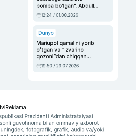
bomba bo‘lgan”. Abdulla
Oripovni siyosiy
12:24 / 01.08.2026
ayblovlardan asrab
qolgan voqea
Dunyo
Mariupol qamalini yorib
oʻtgan va “Izvarino
qozoni”dan chiqqan
qahramon — Ukraina
19:50 / 29.07.2026
armiyasi bosh
qoʻmondoni Drapatiy
haqida
ivi
Reklama
publikasi Prezidenti Administratsiyasi
-sonli guvohnoma bilan ommaviy axborot
shuningdek, fotografik, grafik, audio va/yoki