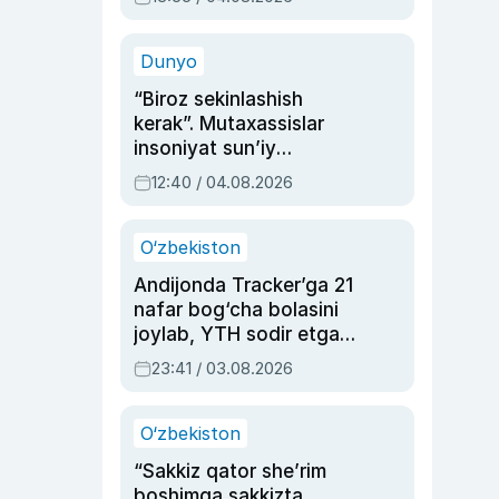
Ahmedovaning
sinovlarga to‘la hayoti
Dunyo
“Biroz sekinlashish
kerak”. Mutaxassislar
insoniyat sun’iy
intellektni boshqara
12:40 / 04.08.2026
olmay qolishidan xavotir
bildirdi
O‘zbekiston
Andijonda Tracker’ga 21
nafar bog‘cha bolasini
joylab, YTH sodir etgan
ayolga sud hukmi o‘qildi
23:41 / 03.08.2026
O‘zbekiston
“Sakkiz qator she’rim
boshimga sakkizta