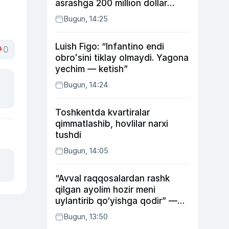
asrashga 200 million dollar
ajratdi
Bugun, 14:25
Luish Figo: “Infantino endi
0
obroʻsini tiklay olmaydi. Yagona
yechim — ketish”
Bugun, 14:24
Toshkentda kvartiralar
qimmatlashib, hovlilar narxi
tushdi
Bugun, 14:05
“Avval raqqosalardan rashk
qilgan ayolim hozir meni
uylantirib qo‘yishga qodir” —
Anvar Sobirov davlat ishidagi
Bugun, 13:50
faoliyati va o‘g‘il tarbiyasidagi