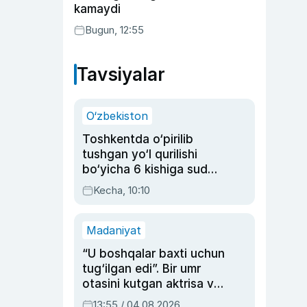
kamaydi
Bugun, 12:55
Tavsiyalar
O‘zbekiston
Toshkentda o‘pirilib
tushgan yo‘l qurilishi
bo‘yicha 6 kishiga sud
hukmi o‘qildi
Kecha, 10:10
Madaniyat
“U boshqalar baxti uchun
tug‘ilgan edi”. Bir umr
otasini kutgan aktrisa va
dublyaj ustasi Rimma
13:55 / 04.08.2026