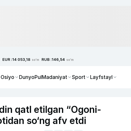
EUR :
RUB :
14 053,18
146,54
so'm
so'm
 Osiyo
Dunyo
Pul
Madaniyat
Sport
Layfstayl
din qatl etilgan “Ogoni-
fotidan so‘ng afv etdi