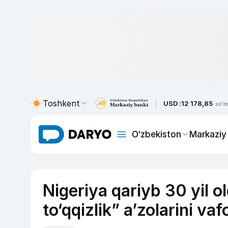
Toshkent
USD :
12 178,85
so'm
O‘zbekiston
Markaziy
Nigeriya qariyb 30 yil ol
to‘qqizlik” a’zolarini va