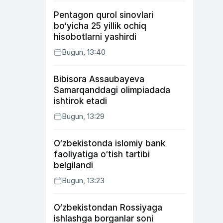
xatosi haqida gapirdi
Pentagon qurol sinovlari
bo‘yicha 25 yillik ochiq
hisobotlarni yashirdi
Bugun, 13:40
Bibisora Assaubayeva
Samarqanddagi olimpiadada
ishtirok etadi
Bugun, 13:29
O‘zbekistonda islomiy bank
faoliyatiga o‘tish tartibi
belgilandi
Bugun, 13:23
O‘zbekistondan Rossiyaga
ishlashga borganlar soni