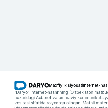
Maxfiylik siyosati
Internet-nas
“Daryo” internet-nashrining (O‘zbekiston matbuo
huzuridagi Axborot va ommaviy kommunikatsiyal
vositasi sifatida ro‘yxatga olingan. Matnli materi