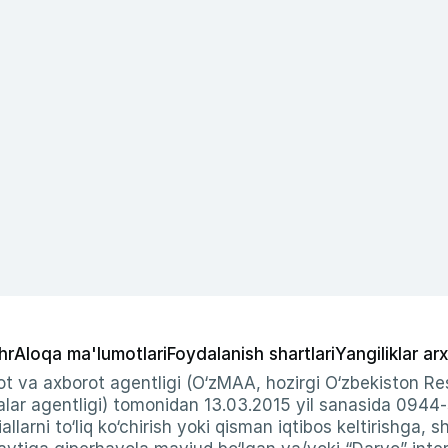
hr
Aloqa ma'lumotlari
Foydalanish shartlari
Yangiliklar arx
t va axborot agentligi (O‘zMAA, hozirgi O‘zbekiston Res
ar agentligi) tomonidan 13.03.2015 yil sanasida 0944
allarni to‘liq ko‘chirish yoki qisman iqtibos keltirishga, 