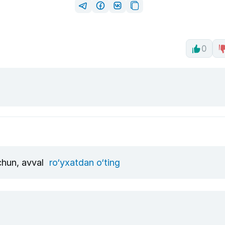
0
uchun, avval
ro‘yxatdan o‘ting