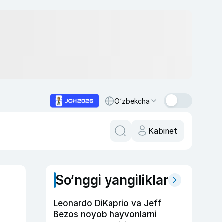
O‘zbekcha
Kabinet
So‘nggi yangiliklar
Leonardo DiKaprio va Jeff
Bezos noyob hayvonlarni