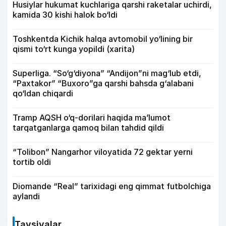
Husiylar hukumat kuchlariga qarshi raketalar uchirdi,
kamida 30 kishi halok bo‘ldi
Toshkentda Kichik halqa avtomobil yo‘lining bir
qismi to‘rt kunga yopildi (xarita)
Superliga. “So‘g‘diyona” “Andijon”ni mag‘lub etdi,
“Paxtakor” “Buxoro”ga qarshi bahsda g‘alabani
qo‘ldan chiqardi
Tramp AQSH o‘q-dorilari haqida ma’lumot
tarqatganlarga qamoq bilan tahdid qildi
“Tolibon” Nangarhor viloyatida 72 gektar yerni
tortib oldi
Diomande “Real” tarixidagi eng qimmat futbolchiga
aylandi
Tavsiyalar