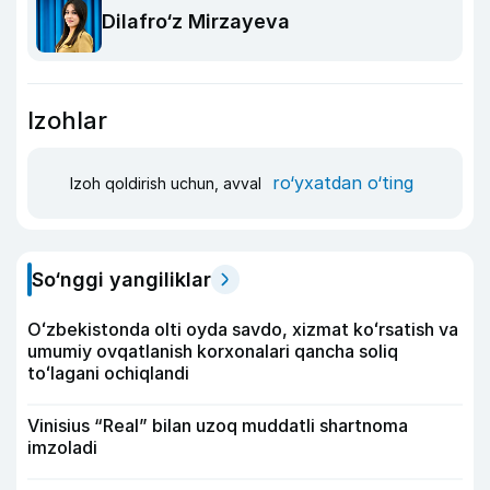
Dilafro‘z Mirzayeva
Izohlar
ro‘yxatdan o‘ting
Izoh qoldirish uchun, avval
So‘nggi yangiliklar
Oʻzbekistonda olti oyda savdo, xizmat koʻrsatish va
umumiy ovqatlanish korxonalari qancha soliq
toʻlagani ochiqlandi
Vinisius “Real” bilan uzoq muddatli shartnoma
imzoladi