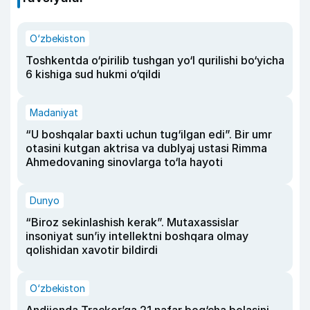
O‘zbekiston
Toshkentda o‘pirilib tushgan yo‘l qurilishi bo‘yicha
6 kishiga sud hukmi o‘qildi
Madaniyat
“U boshqalar baxti uchun tug‘ilgan edi”. Bir umr
otasini kutgan aktrisa va dublyaj ustasi Rimma
Ahmedovaning sinovlarga to‘la hayoti
Dunyo
“Biroz sekinlashish kerak”. Mutaxassislar
insoniyat sun’iy intellektni boshqara olmay
qolishidan xavotir bildirdi
O‘zbekiston
Andijonda Tracker’ga 21 nafar bog‘cha bolasini