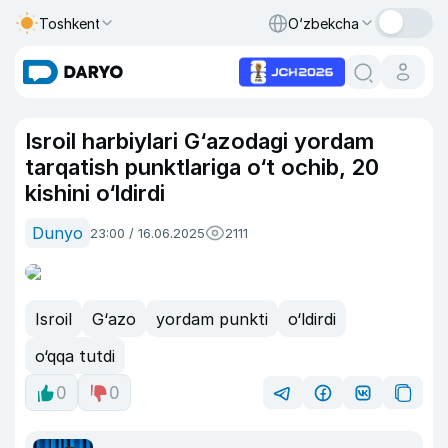
Toshkent
O‘zbekcha
Isroil harbiylari G‘azodagi yordam
tarqatish punktlariga o‘t ochib, 20
kishini o‘ldirdi
Dunyo
23:00 / 16.06.2025
2111
Isroil
G‘azo
yordam punkti
o‘ldirdi
o‘qqa tutdi
0
0