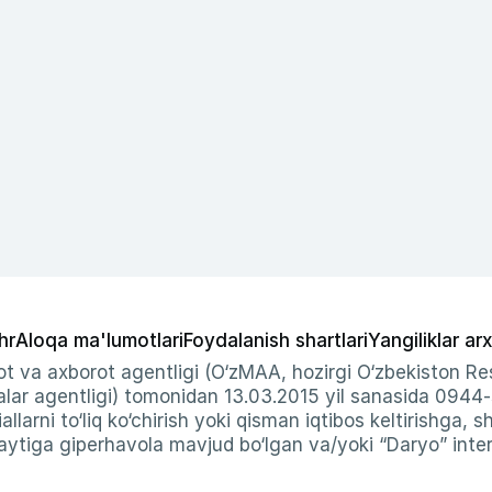
hr
Aloqa ma'lumotlari
Foydalanish shartlari
Yangiliklar arx
t va axborot agentligi (O‘zMAA, hozirgi O‘zbekiston Res
ar agentligi) tomonidan 13.03.2015 yil sanasida 0944
allarni to‘liq ko‘chirish yoki qisman iqtibos keltirishga, 
ytiga giperhavola mavjud bo‘lgan va/yoki “Daryo” intern