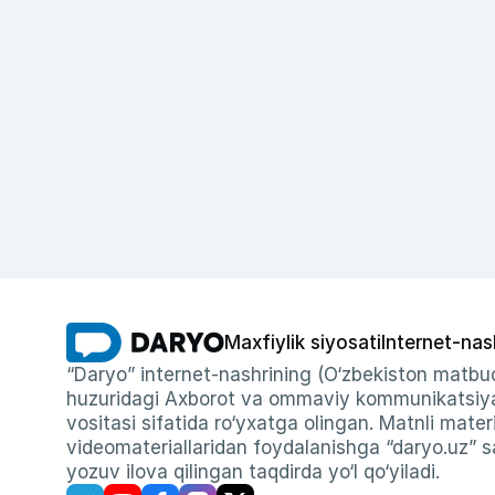
Maxfiylik siyosati
Internet-nas
“Daryo” internet-nashrining (O‘zbekiston matbuo
huzuridagi Axborot va ommaviy kommunikatsiyal
vositasi sifatida ro‘yxatga olingan. Matnli materi
videomateriallaridan foydalanishga “daryo.uz” sa
yozuv ilova qilingan taqdirda yo‘l qo‘yiladi.