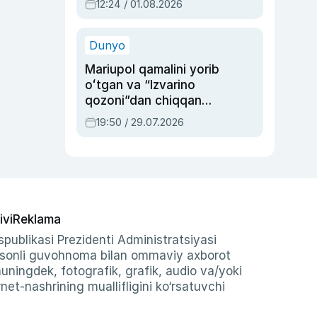
12:24 / 01.08.2026
ayblovlardan asrab
qolgan voqea
Dunyo
Mariupol qamalini yorib
oʻtgan va “Izvarino
qozoni”dan chiqqan
qahramon — Ukraina
19:50 / 29.07.2026
armiyasi bosh
qoʻmondoni Drapatiy
haqida
ivi
Reklama
publikasi Prezidenti Administratsiyasi
-sonli guvohnoma bilan ommaviy axborot
shuningdek, fotografik, grafik, audio va/yoki
et-nashrining muallifligini ko‘rsatuvchi