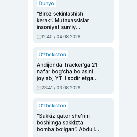
Dunyo
“Biroz sekinlashish
kerak”. Mutaxassislar
insoniyat sun’iy
intellektni boshqara
12:40 / 04.08.2026
olmay qolishidan xavotir
bildirdi
O‘zbekiston
Andijonda Tracker’ga 21
nafar bog‘cha bolasini
joylab, YTH sodir etgan
ayolga sud hukmi o‘qildi
23:41 / 03.08.2026
O‘zbekiston
“Sakkiz qator she’rim
boshimga sakkizta
bomba bo‘lgan”. Abdulla
Oripovni siyosiy