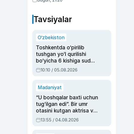
Tavsiyalar
O‘zbekiston
Toshkentda o‘pirilib
tushgan yo‘l qurilishi
bo‘yicha 6 kishiga sud
hukmi o‘qildi
10:10 / 05.08.2026
Madaniyat
“U boshqalar baxti uchun
tug‘ilgan edi”. Bir umr
otasini kutgan aktrisa va
dublyaj ustasi Rimma
13:55 / 04.08.2026
Ahmedovaning
sinovlarga to‘la hayoti