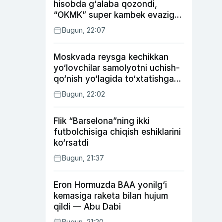
hisobda g‘alaba qozondi,
“OKMK” super kambek evaziga
“Bunyodkor”dan ustun keldi,
Bugun, 22:07
“Nasaf” durang qayd etdi
Moskvada reysga kechikkan
yo‘lovchilar samolyotni uchish-
qo‘nish yo‘lagida to‘xtatishga
urindi (video)
Bugun, 22:02
Flik “Barselona”ning ikki
futbolchisiga chiqish eshiklarini
ko‘rsatdi
Bugun, 21:37
Eron Hormuzda BAA yonilg‘i
kemasiga raketa bilan hujum
qildi — Abu Dabi
Bugun, 21:20