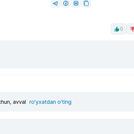
0
uchun, avval
ro‘yxatdan o‘ting