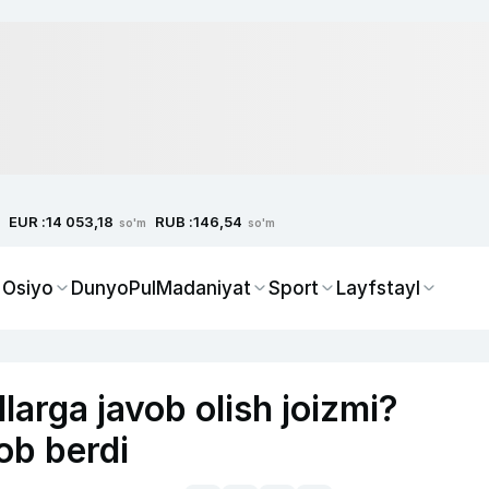
EUR :
RUB :
14 053,18
146,54
so'm
so'm
 Osiyo
Dunyo
Pul
Madaniyat
Sport
Layfstayl
larga javob olish joizmi?
ob berdi