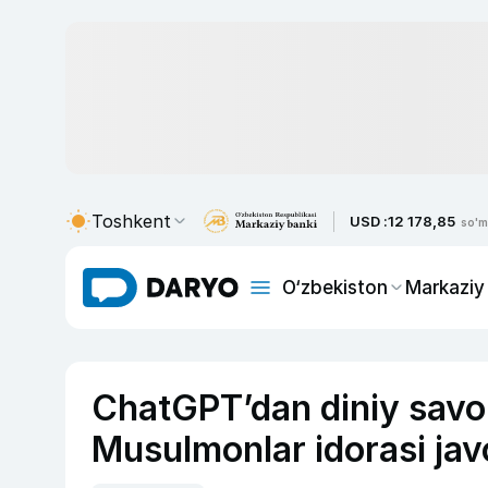
Toshkent
USD :
12 178,85
so'm
O‘zbekiston
Markaziy
ChatGPT’dan diniy savol
Musulmonlar idorasi jav