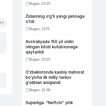
Bugun, 23:25
Zidanning o‘g‘li yangi jamoaga
o‘tdi
0
Bugun, 23:15
Avstraliyada 150 yil oldin
olingan kitob kutubxonaga
qaytarildi
Bugun, 22:55
O‘zbekistonda kasbiy mahorat
bo‘yicha ilk milliy tanlov
g‘oliblari aniqlandi
Bugun, 22:38
Superliga. “Neftchi” yirik