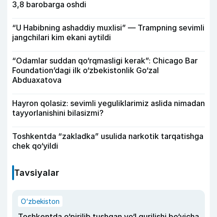
3,8 barobarga oshdi
“U Habibning ashaddiy muxlisi” — Trampning sevimli
jangchilari kim ekani aytildi
“Odamlar suddan qo‘rqmasligi kerak”: Chicago Bar
Foundation’dagi ilk o‘zbekistonlik Go‘zal
Abduaxatova
Hayron qolasiz: sevimli yeguliklarimiz aslida nimadan
tayyorlanishini bilasizmi?
Toshkentda “zakladka” usulida narkotik tarqatishga
chek qo‘yildi
Tavsiyalar
O‘zbekiston
Toshkentda o‘pirilib tushgan yo‘l qurilishi bo‘yicha