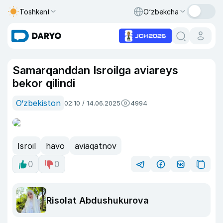
Toshkent
O‘zbekcha
Samarqanddan Isroilga aviareys
bekor qilindi
O‘zbekiston
02:10 / 14.06.2025
4994
Isroil
havo
aviaqatnov
0
0
Risolat Abdushukurova