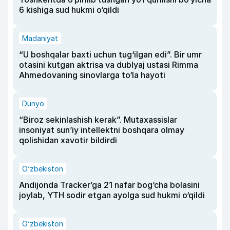
6 kishiga sud hukmi o‘qildi
Madaniyat
“U boshqalar baxti uchun tug‘ilgan edi”. Bir umr
otasini kutgan aktrisa va dublyaj ustasi Rimma
Ahmedovaning sinovlarga to‘la hayoti
Dunyo
“Biroz sekinlashish kerak”. Mutaxassislar
insoniyat sun’iy intellektni boshqara olmay
qolishidan xavotir bildirdi
O‘zbekiston
Andijonda Tracker’ga 21 nafar bog‘cha bolasini
joylab, YTH sodir etgan ayolga sud hukmi o‘qildi
O‘zbekiston