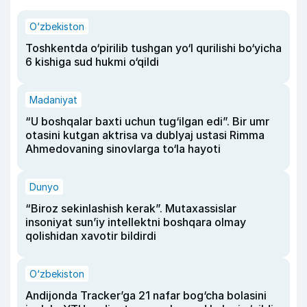
O‘zbekiston
Toshkentda o‘pirilib tushgan yo‘l qurilishi bo‘yicha
6 kishiga sud hukmi o‘qildi
Madaniyat
“U boshqalar baxti uchun tug‘ilgan edi”. Bir umr
otasini kutgan aktrisa va dublyaj ustasi Rimma
Ahmedovaning sinovlarga to‘la hayoti
Dunyo
“Biroz sekinlashish kerak”. Mutaxassislar
insoniyat sun’iy intellektni boshqara olmay
qolishidan xavotir bildirdi
O‘zbekiston
Andijonda Tracker’ga 21 nafar bog‘cha bolasini