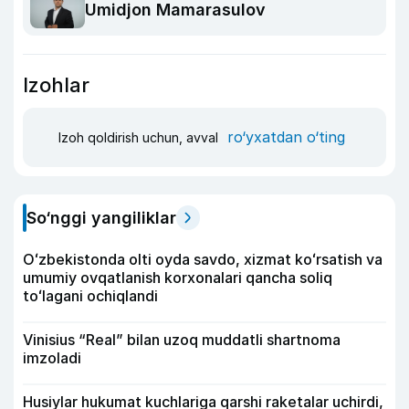
Umidjon Mamarasulov
Izohlar
ro‘yxatdan o‘ting
Izoh qoldirish uchun, avval
So‘nggi yangiliklar
Oʻzbekistonda olti oyda savdo, xizmat koʻrsatish va
umumiy ovqatlanish korxonalari qancha soliq
toʻlagani ochiqlandi
Vinisius “Real” bilan uzoq muddatli shartnoma
imzoladi
Husiylar hukumat kuchlariga qarshi raketalar uchirdi,