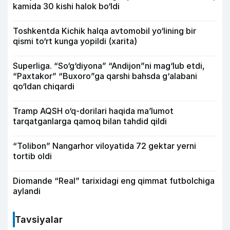
kamida 30 kishi halok bo‘ldi
Toshkentda Kichik halqa avtomobil yo‘lining bir
qismi to‘rt kunga yopildi (xarita)
Superliga. “So‘g‘diyona” “Andijon”ni mag‘lub etdi,
“Paxtakor” “Buxoro”ga qarshi bahsda g‘alabani
qo‘ldan chiqardi
Tramp AQSH o‘q-dorilari haqida ma’lumot
tarqatganlarga qamoq bilan tahdid qildi
“Tolibon” Nangarhor viloyatida 72 gektar yerni
tortib oldi
Diomande “Real” tarixidagi eng qimmat futbolchiga
aylandi
Tavsiyalar