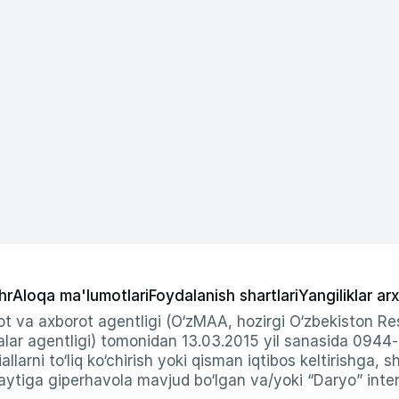
hr
Aloqa ma'lumotlari
Foydalanish shartlari
Yangiliklar arx
t va axborot agentligi (O‘zMAA, hozirgi O‘zbekiston Res
ar agentligi) tomonidan 13.03.2015 yil sanasida 0944
allarni to‘liq ko‘chirish yoki qisman iqtibos keltirishga, 
ytiga giperhavola mavjud bo‘lgan va/yoki “Daryo” intern