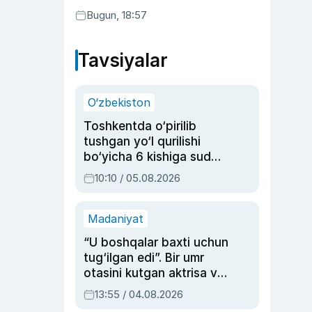
Bugun, 18:57
Tavsiyalar
O‘zbekiston
Toshkentda o‘pirilib
tushgan yo‘l qurilishi
bo‘yicha 6 kishiga sud
hukmi o‘qildi
10:10 / 05.08.2026
Madaniyat
“U boshqalar baxti uchun
tug‘ilgan edi”. Bir umr
otasini kutgan aktrisa va
dublyaj ustasi Rimma
13:55 / 04.08.2026
Ahmedovaning