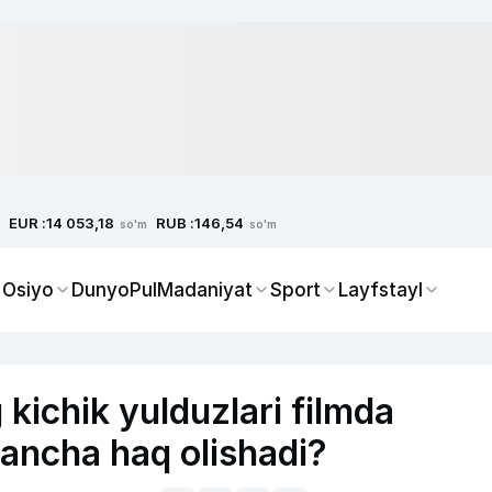
EUR :
RUB :
14 053,18
146,54
so'm
so'm
 Osiyo
Dunyo
Pul
Madaniyat
Sport
Layfstayl
 kichik yulduzlari filmda
ancha haq olishadi?