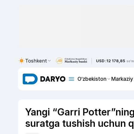
Toshkent
USD :
12 178,85
so'm
O‘zbekiston
Markaziy
Yangi “Garri Potter”ning
suratga tushish uchun q