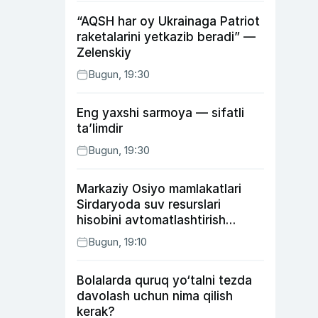
“AQSH har oy Ukrainaga Patriot
raketalarini yetkazib beradi” —
Zelenskiy
Bugun, 19:30
Eng yaxshi sarmoya — sifatli
ta’limdir
Bugun, 19:30
Markaziy Osiyo mamlakatlari
Sirdaryoda suv resurslari
hisobini avtomatlashtirish
rejasini ishlab chiqishni
Bugun, 19:10
ma’qulladi
Bolalarda quruq yo‘talni tezda
davolash uchun nima qilish
kerak?