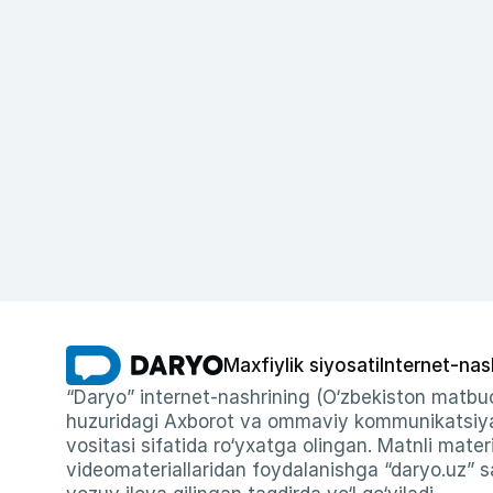
Maxfiylik siyosati
Internet-nas
“Daryo” internet-nashrining (O‘zbekiston matbuo
huzuridagi Axborot va ommaviy kommunikatsiyal
vositasi sifatida ro‘yxatga olingan. Matnli materi
videomateriallaridan foydalanishga “daryo.uz” sa