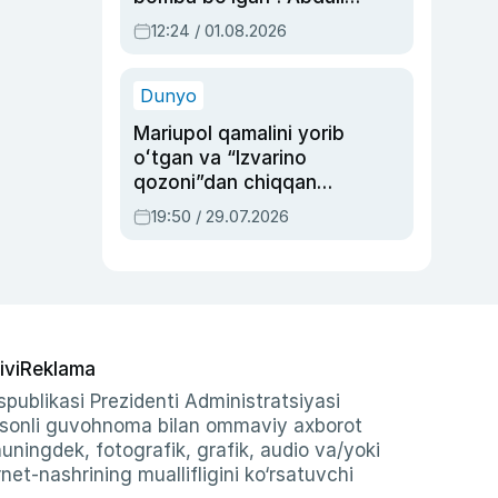
Oripovni siyosiy
12:24 / 01.08.2026
ayblovlardan asrab
qolgan voqea
Dunyo
Mariupol qamalini yorib
oʻtgan va “Izvarino
qozoni”dan chiqqan
qahramon — Ukraina
19:50 / 29.07.2026
armiyasi bosh
qoʻmondoni Drapatiy
haqida
ivi
Reklama
publikasi Prezidenti Administratsiyasi
-sonli guvohnoma bilan ommaviy axborot
shuningdek, fotografik, grafik, audio va/yoki
et-nashrining muallifligini ko‘rsatuvchi