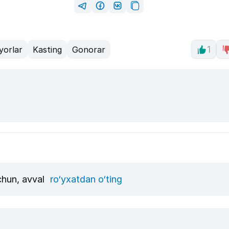
yorlar
Kasting
Gonorar
1
uchun, avval
ro‘yxatdan o‘ting