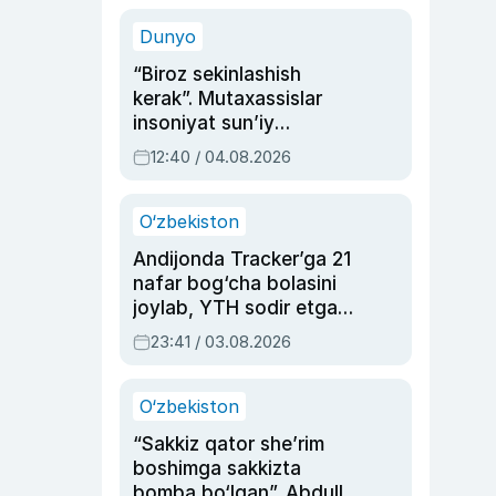
sinovlarga to‘la hayoti
Dunyo
“Biroz sekinlashish
kerak”. Mutaxassislar
insoniyat sun’iy
intellektni boshqara
12:40 / 04.08.2026
olmay qolishidan xavotir
bildirdi
O‘zbekiston
Andijonda Tracker’ga 21
nafar bog‘cha bolasini
joylab, YTH sodir etgan
ayolga sud hukmi o‘qildi
23:41 / 03.08.2026
O‘zbekiston
“Sakkiz qator she’rim
boshimga sakkizta
bomba bo‘lgan”. Abdulla