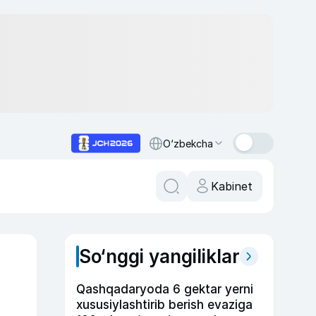
O‘zbekcha
Kabinet
So‘nggi yangiliklar
Qashqadaryoda 6 gektar yerni
xususiylashtirib berish evaziga