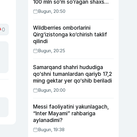
100 mln so‘m so‘ragan shaxs
ushlandi
Bugun, 20:50
Wildberries omborlarini
0
Qirg‘izistonga ko‘chirish taklif
qilindi
Bugun, 20:25
Samarqand shahri hududiga
qo‘shni tumanlardan qariyb 17,2
ming gektar yer qo‘shib beriladi
Bugun, 20:00
Messi faoliyatini yakunlagach,
“Inter Mayami” rahbariga
aylanadimi?
Bugun, 19:38