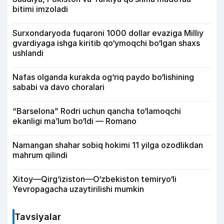
bitimi imzoladi
Surxondaryoda fuqaroni 1000 dollar evaziga Milliy
gvardiyaga ishga kiritib qo‘ymoqchi bo‘lgan shaxs
ushlandi
Nafas olganda kurakda og‘riq paydo bo‘lishining
sababi va davo choralari
“Barselona” Rodri uchun qancha to‘lamoqchi
ekanligi ma’lum bo‘ldi — Romano
Namangan shahar sobiq hokimi 11 yilga ozodlikdan
mahrum qilindi
Xitoy—Qirg‘iziston—O‘zbekiston temiryo‘li
Yevropagacha uzaytirilishi mumkin
Tavsiyalar