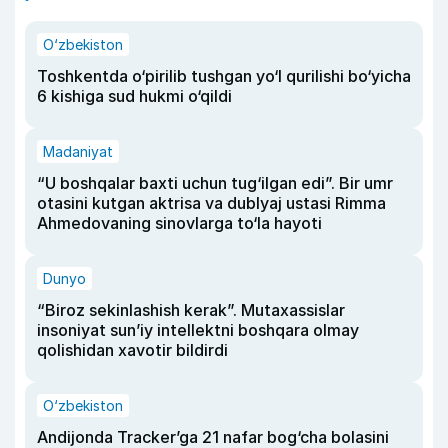
O‘zbekiston
Toshkentda o‘pirilib tushgan yo‘l qurilishi bo‘yicha
6 kishiga sud hukmi o‘qildi
Madaniyat
“U boshqalar baxti uchun tug‘ilgan edi”. Bir umr
otasini kutgan aktrisa va dublyaj ustasi Rimma
Ahmedovaning sinovlarga to‘la hayoti
Dunyo
“Biroz sekinlashish kerak”. Mutaxassislar
insoniyat sun’iy intellektni boshqara olmay
qolishidan xavotir bildirdi
O‘zbekiston
Andijonda Tracker’ga 21 nafar bog‘cha bolasini