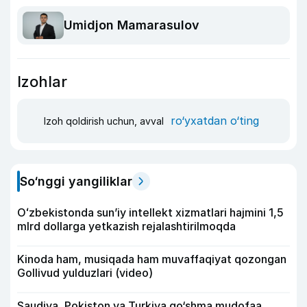
Umidjon Mamarasulov
Izohlar
ro‘yxatdan o‘ting
Izoh qoldirish uchun, avval
So‘nggi yangiliklar
Oʻzbekistonda sunʼiy intellekt xizmatlari hajmini 1,5
mlrd dollarga yetkazish rejalashtirilmoqda
Kinoda ham, musiqada ham muvaffaqiyat qozongan
Gollivud yulduzlari (video)
Saudiya, Pokiston va Turkiya qo‘shma mudofaa