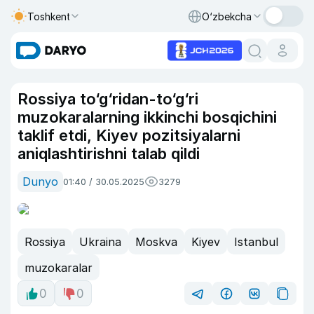
Toshkent
O‘zbekcha
Rossiya to‘g‘ridan-to‘g‘ri
muzokaralarning ikkinchi bosqichini
taklif etdi, Kiyev pozitsiyalarni
aniqlashtirishni talab qildi
Dunyo
01:40 / 30.05.2025
3279
Rossiya
Ukraina
Moskva
Kiyev
Istanbul
muzokaralar
0
0