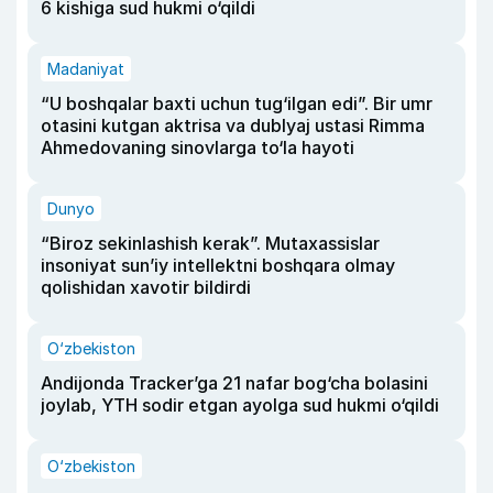
6 kishiga sud hukmi o‘qildi
Madaniyat
“U boshqalar baxti uchun tug‘ilgan edi”. Bir umr
otasini kutgan aktrisa va dublyaj ustasi Rimma
Ahmedovaning sinovlarga to‘la hayoti
Dunyo
“Biroz sekinlashish kerak”. Mutaxassislar
insoniyat sun’iy intellektni boshqara olmay
qolishidan xavotir bildirdi
O‘zbekiston
Andijonda Tracker’ga 21 nafar bog‘cha bolasini
joylab, YTH sodir etgan ayolga sud hukmi o‘qildi
O‘zbekiston