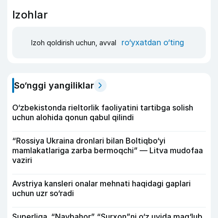
Izohlar
ro‘yxatdan o‘ting
Izoh qoldirish uchun, avval
So‘nggi yangiliklar
O‘zbekistonda rieltorlik faoliyatini tartibga solish
uchun alohida qonun qabul qilindi
“Rossiya Ukraina dronlari bilan Boltiqbo‘yi
mamlakatlariga zarba bermoqchi” — Litva mudofaa
vaziri
Avstriya kansleri onalar mehnati haqidagi gaplari
uchun uzr so‘radi
Superliga. “Navbahor” “Surxon”ni o‘z uyida mag‘lub