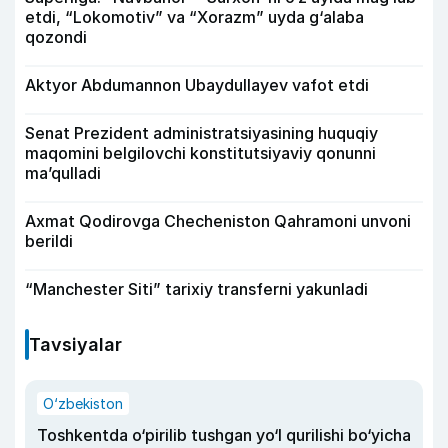
etdi, “Lokomotiv” va “Xorazm” uyda g‘alaba
qozondi
Aktyor Abdu­mannon Ubaydullayev vafot etdi
Senat Prezident administratsiyasining huquqiy
maqomini belgilovchi konstitutsiyaviy qonunni
ma’qulladi
Axmat Qodirovga Checheniston Qahramoni unvoni
berildi
“Manchester Siti” tarixiy transferni yakunladi
Tavsiyalar
O‘zbekiston
Toshkentda o‘pirilib tushgan yo‘l qurilishi bo‘yicha