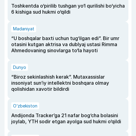
Toshkentda o‘pirilib tushgan yo‘l qurilishi bo‘yicha
6 kishiga sud hukmi o‘qildi
Madaniyat
“U boshqalar baxti uchun tug‘ilgan edi”. Bir umr
otasini kutgan aktrisa va dublyaj ustasi Rimma
Ahmedovaning sinovlarga to‘la hayoti
Dunyo
“Biroz sekinlashish kerak”. Mutaxassislar
insoniyat sun’iy intellektni boshqara olmay
qolishidan xavotir bildirdi
O‘zbekiston
Andijonda Tracker’ga 21 nafar bog‘cha bolasini
joylab, YTH sodir etgan ayolga sud hukmi o‘qildi