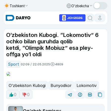
Toshkent
O‘zbekcha
O‘zbekiston Kubogi. “Lokomotiv” 6
ochko bilan guruhda qolib
ketdi, “Olimpik Mobiuz” esa pley-
offga yo‘l oldi
Sport
02:09 / 22.05.2025
4809
O'zbekiston Kubogi
Bunyodkor
Lokomotiv
0
0
Og‘abek Samisov