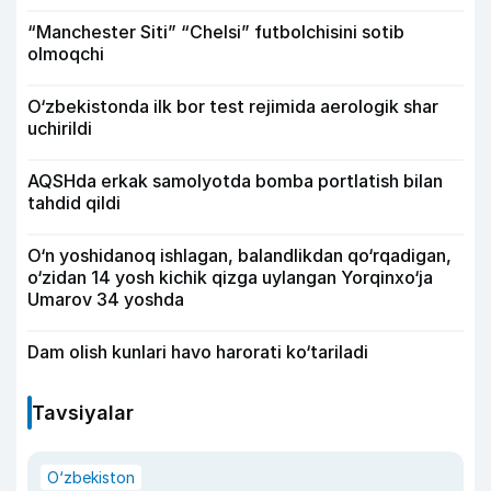
“Manchester Siti” “Chelsi” futbolchisini sotib
olmoqchi
O‘zbekistonda ilk bor test rejimida aerologik shar
uchirildi
AQSHda erkak samolyotda bomba portlatish bilan
tahdid qildi
O‘n yoshidanoq ishlagan, balandlikdan qo‘rqadigan,
o‘zidan 14 yosh kichik qizga uylangan Yorqinxo‘ja
Umarov 34 yoshda
Dam olish kunlari havo harorati ko‘tariladi
Tavsiyalar
O‘zbekiston