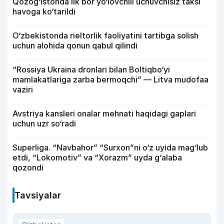
Qozog‘istonda ilk bor yo‘lovchili uchuvchisiz taksi
havoga ko‘tarildi
O‘zbekistonda rieltorlik faoliyatini tartibga solish
uchun alohida qonun qabul qilindi
“Rossiya Ukraina dronlari bilan Boltiqbo‘yi
mamlakatlariga zarba bermoqchi” — Litva mudofaa
vaziri
Avstriya kansleri onalar mehnati haqidagi gaplari
uchun uzr so‘radi
Superliga. “Navbahor” “Surxon”ni o‘z uyida mag‘lub
etdi, “Lokomotiv” va “Xorazm” uyda g‘alaba
qozondi
Tavsiyalar