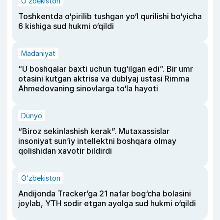
O‘zbekiston
Toshkentda o‘pirilib tushgan yo‘l qurilishi bo‘yicha
6 kishiga sud hukmi o‘qildi
Madaniyat
“U boshqalar baxti uchun tug‘ilgan edi”. Bir umr
otasini kutgan aktrisa va dublyaj ustasi Rimma
Ahmedovaning sinovlarga to‘la hayoti
Dunyo
“Biroz sekinlashish kerak”. Mutaxassislar
insoniyat sun’iy intellektni boshqara olmay
qolishidan xavotir bildirdi
O‘zbekiston
Andijonda Tracker’ga 21 nafar bog‘cha bolasini
joylab, YTH sodir etgan ayolga sud hukmi o‘qildi