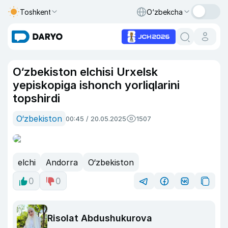
Toshkent
O‘zbekcha
O‘zbekiston elchisi Urxelsk
yepiskopiga ishonch yorliqlarini
topshirdi
O‘zbekiston
00:45 / 20.05.2025
1507
elchi
Andorra
O‘zbekiston
0
0
Risolat Abdushukurova