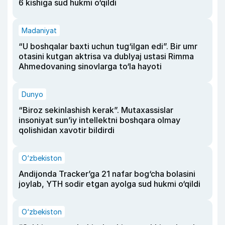
6 kishiga sud hukmi o‘qildi
Madaniyat
“U boshqalar baxti uchun tug‘ilgan edi”. Bir umr
otasini kutgan aktrisa va dublyaj ustasi Rimma
Ahmedovaning sinovlarga to‘la hayoti
Dunyo
“Biroz sekinlashish kerak”. Mutaxassislar
insoniyat sun’iy intellektni boshqara olmay
qolishidan xavotir bildirdi
O‘zbekiston
Andijonda Tracker’ga 21 nafar bog‘cha bolasini
joylab, YTH sodir etgan ayolga sud hukmi o‘qildi
O‘zbekiston