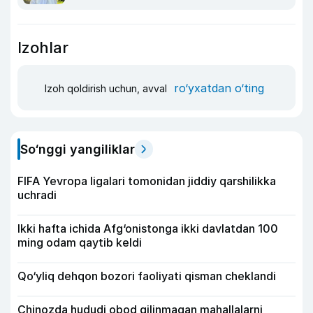
Izohlar
ro‘yxatdan o‘ting
Izoh qoldirish uchun, avval
So‘nggi yangiliklar
FIFA Yevropa ligalari tomonidan jiddiy qarshilikka
uchradi
Ikki hafta ichida Afg‘onistonga ikki davlatdan 100
ming odam qaytib keldi
Qo‘yliq dehqon bozori faoliyati qisman cheklandi
Chinozda hududi obod qilinmagan mahallalarni