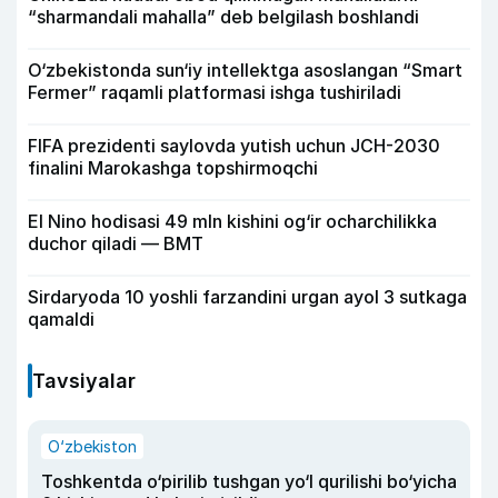
“sharmandali mahalla” deb belgilash boshlandi
O‘zbekistonda sun‘iy intellektga asoslangan “Smart
Fermer” raqamli platformasi ishga tushiriladi
FIFA prezidenti saylovda yutish uchun JCH-2030
finalini Marokashga topshirmoqchi
El Nino hodisasi 49 mln kishini og‘ir ocharchilikka
duchor qiladi — BMT
Sirdaryoda 10 yoshli farzandini urgan ayol 3 sutkaga
qamaldi
Tavsiyalar
O‘zbekiston
Toshkentda o‘pirilib tushgan yo‘l qurilishi bo‘yicha