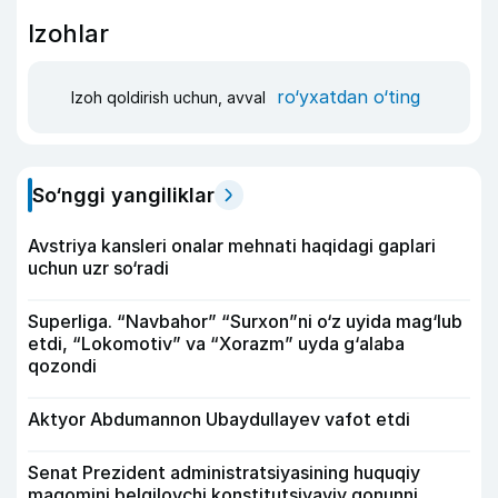
Izohlar
ro‘yxatdan o‘ting
Izoh qoldirish uchun, avval
So‘nggi yangiliklar
Avstriya kansleri onalar mehnati haqidagi gaplari
uchun uzr so‘radi
Superliga. “Navbahor” “Surxon”ni o‘z uyida mag‘lub
etdi, “Lokomotiv” va “Xorazm” uyda g‘alaba
qozondi
Aktyor Abdu­mannon Ubaydullayev vafot etdi
Senat Prezident administratsiyasining huquqiy
maqomini belgilovchi konstitutsiyaviy qonunni