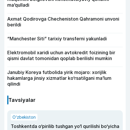
ma’qulladi
Axmat Qodirovga Checheniston Qahramoni unvoni
berildi
“Manchester Siti” tarixiy transferni yakunladi
Elektromobil xaridi uchun avtokredit foizining bir
qismi davlat tomonidan qoplab berilishi mumkin
Janubiy Koreya futbolida yirik mojaro: xorijlik
hakamlarga jinsiy xizmatlar ko‘rsatilgani ma’lum
qilindi
Tavsiyalar
O‘zbekiston
Toshkentda o‘pirilib tushgan yo‘l qurilishi bo‘yicha