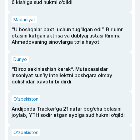
6 kishiga sud hukmi o‘qildi
Madaniyat
“U boshqalar baxti uchun tug‘ilgan edi”. Bir umr
otasini kutgan aktrisa va dublyaj ustasi Rimma
Ahmedovaning sinovlarga to‘la hayoti
Dunyo
“Biroz sekinlashish kerak”. Mutaxassislar
insoniyat sun’iy intellektni boshqara olmay
qolishidan xavotir bildirdi
O‘zbekiston
Andijonda Tracker’ga 21 nafar bog‘cha bolasini
joylab, YTH sodir etgan ayolga sud hukmi o‘qildi
O‘zbekiston