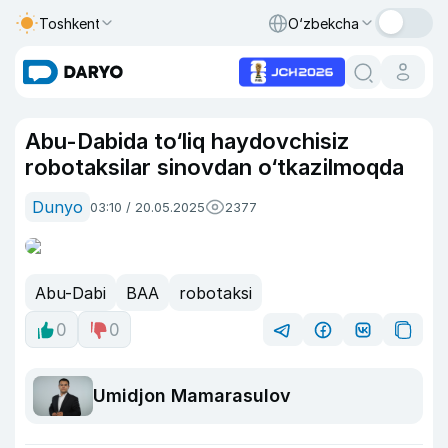
Toshkent
O‘zbekcha
Abu-Dabida to‘liq haydovchisiz
robotaksilar sinovdan o‘tkazilmoqda
Dunyo
03:10 / 20.05.2025
2377
Abu-Dabi
BAA
robotaksi
0
0
Umidjon Mamarasulov