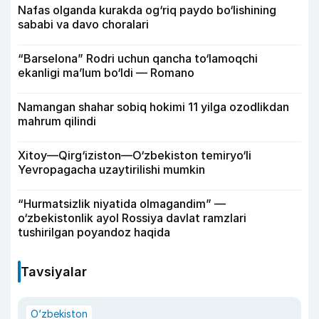
Nafas olganda kurakda og‘riq paydo bo‘lishining
sababi va davo choralari
“Barselona” Rodri uchun qancha to‘lamoqchi
ekanligi ma’lum bo‘ldi — Romano
Namangan shahar sobiq hokimi 11 yilga ozodlikdan
mahrum qilindi
Xitoy—Qirg‘iziston—O‘zbekiston temiryo‘li
Yevropagacha uzaytirilishi mumkin
“Hurmatsizlik niyatida olmagandim” —
o‘zbekistonlik ayol Rossiya davlat ramzlari
tushirilgan poyandoz haqida
Tavsiyalar
O‘zbekiston