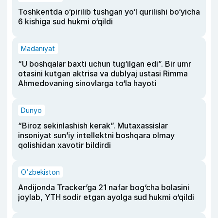
Toshkentda o‘pirilib tushgan yo‘l qurilishi bo‘yicha
6 kishiga sud hukmi o‘qildi
Madaniyat
“U boshqalar baxti uchun tug‘ilgan edi”. Bir umr
otasini kutgan aktrisa va dublyaj ustasi Rimma
Ahmedovaning sinovlarga to‘la hayoti
Dunyo
“Biroz sekinlashish kerak”. Mutaxassislar
insoniyat sun’iy intellektni boshqara olmay
qolishidan xavotir bildirdi
O‘zbekiston
Andijonda Tracker’ga 21 nafar bog‘cha bolasini
joylab, YTH sodir etgan ayolga sud hukmi o‘qildi