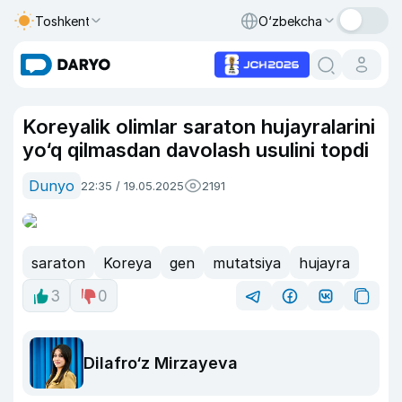
Toshkent
O‘zbekcha
Koreyalik olimlar saraton hujayralarini
yo‘q qilmasdan davolash usulini topdi
Dunyo
22:35 / 19.05.2025
2191
saraton
Koreya
gen
mutatsiya
hujayra
3
0
Dilafro‘z Mirzayeva