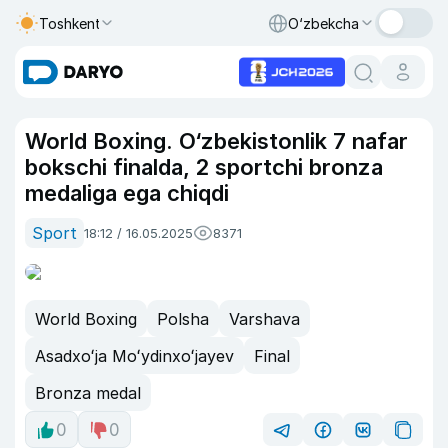
Toshkent
O‘zbekcha
World Boxing. O‘zbekistonlik 7 nafar
bokschi finalda, 2 sportchi bronza
medaliga ega chiqdi
Sport
18:12 / 16.05.2025
8371
World Boxing
Polsha
Varshava
Asadxoʻja Moʻydinxoʻjayev
Final
Bronza medal
0
0