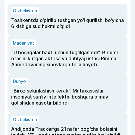
O‘zbekiston
Toshkentda o‘pirilib tushgan yo‘l qurilishi bo‘yicha
6 kishiga sud hukmi o‘qildi
Madaniyat
“U boshqalar baxti uchun tug‘ilgan edi”. Bir umr
otasini kutgan aktrisa va dublyaj ustasi Rimma
Ahmedovaning sinovlarga to‘la hayoti
Dunyo
“Biroz sekinlashish kerak”. Mutaxassislar
insoniyat sun’iy intellektni boshqara olmay
qolishidan xavotir bildirdi
O‘zbekiston
Andijonda Tracker’ga 21 nafar bog‘cha bolasini