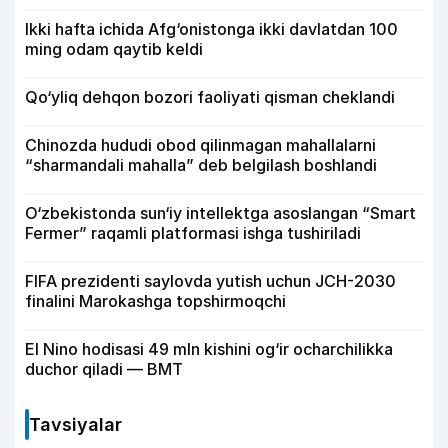
Ikki hafta ichida Afg‘onistonga ikki davlatdan 100
ming odam qaytib keldi
Qo‘yliq dehqon bozori faoliyati qisman cheklandi
Chinozda hududi obod qilinmagan mahallalarni
“sharmandali mahalla” deb belgilash boshlandi
O‘zbekistonda sun‘iy intellektga asoslangan “Smart
Fermer” raqamli platformasi ishga tushiriladi
FIFA prezidenti saylovda yutish uchun JCH-2030
finalini Marokashga topshirmoqchi
El Nino hodisasi 49 mln kishini og‘ir ocharchilikka
duchor qiladi — BMT
Tavsiyalar