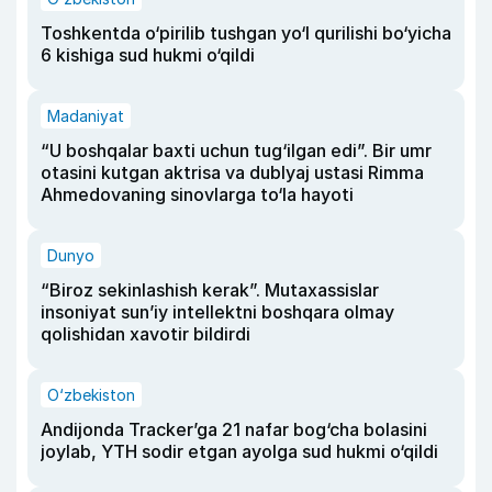
Toshkentda o‘pirilib tushgan yo‘l qurilishi bo‘yicha
6 kishiga sud hukmi o‘qildi
Madaniyat
“U boshqalar baxti uchun tug‘ilgan edi”. Bir umr
otasini kutgan aktrisa va dublyaj ustasi Rimma
Ahmedovaning sinovlarga to‘la hayoti
Dunyo
“Biroz sekinlashish kerak”. Mutaxassislar
insoniyat sun’iy intellektni boshqara olmay
qolishidan xavotir bildirdi
O‘zbekiston
Andijonda Tracker’ga 21 nafar bog‘cha bolasini
joylab, YTH sodir etgan ayolga sud hukmi o‘qildi