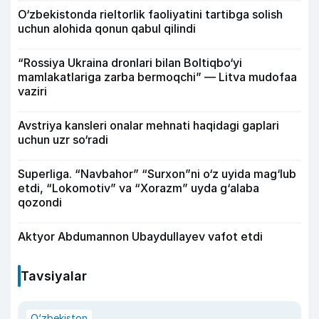
O‘zbekistonda rieltorlik faoliyatini tartibga solish
uchun alohida qonun qabul qilindi
“Rossiya Ukraina dronlari bilan Boltiqbo‘yi
mamlakatlariga zarba bermoqchi” — Litva mudofaa
vaziri
Avstriya kansleri onalar mehnati haqidagi gaplari
uchun uzr so‘radi
Superliga. “Navbahor” “Surxon”ni o‘z uyida mag‘lub
etdi, “Lokomotiv” va “Xorazm” uyda g‘alaba
qozondi
Aktyor Abdu­mannon Ubaydullayev vafot etdi
Tavsiyalar
O‘zbekiston