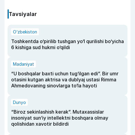
Tavsiyalar
O‘zbekiston
Toshkentda o‘pirilib tushgan yo‘l qurilishi bo‘yicha
6 kishiga sud hukmi o‘qildi
Madaniyat
“U boshqalar baxti uchun tug‘ilgan edi”. Bir umr
otasini kutgan aktrisa va dublyaj ustasi Rimma
Ahmedovaning sinovlarga to‘la hayoti
Dunyo
“Biroz sekinlashish kerak”. Mutaxassislar
insoniyat sun’iy intellektni boshqara olmay
qolishidan xavotir bildirdi