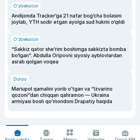
O‘zbekiston
Andijonda Tracker’ga 21 nafar bog‘cha bolasini
joylab, YTH sodir etgan ayolga sud hukmi o‘qildi
O‘zbekiston
“Sakkiz qator she’rim boshimga sakkizta bomba
bo‘lgan”. Abdulla Oripovni siyosiy ayblovlardan
asrab qolgan voqea
Dunyo
Mariupol qamalini yorib oʻtgan va “Izvarino
qozoni”dan chiqqan qahramon — Ukraina
armiyasi bosh qoʻmondoni Drapatiy haqida
Bosh sahifa
Tasma
Menyu
Videolar
Daryo FM