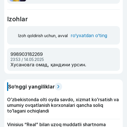
Izohlar
ro‘yxatdan o‘ting
Izoh qoldirish uchun, avval
998903182269
23:53 / 14.05.2025
Хусановга омад, қандини урсин.
So‘nggi yangiliklar
Oʻzbekistonda olti oyda savdo, xizmat koʻrsatish va
umumiy ovqatlanish korxonalari qancha soliq
toʻlagani ochiqlandi
Vinisius “Real” bilan uzoq muddatli shartnoma