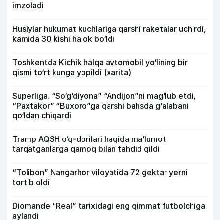
imzoladi
Husiylar hukumat kuchlariga qarshi raketalar uchirdi,
kamida 30 kishi halok bo‘ldi
Toshkentda Kichik halqa avtomobil yo‘lining bir
qismi to‘rt kunga yopildi (xarita)
Superliga. “So‘g‘diyona” “Andijon”ni mag‘lub etdi,
“Paxtakor” “Buxoro”ga qarshi bahsda g‘alabani
qo‘ldan chiqardi
Tramp AQSH o‘q-dorilari haqida ma’lumot
tarqatganlarga qamoq bilan tahdid qildi
“Tolibon” Nangarhor viloyatida 72 gektar yerni
tortib oldi
Diomande “Real” tarixidagi eng qimmat futbolchiga
aylandi