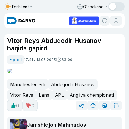
Toshkent
O‘zbekcha
Vitor Reys Abduqodir Husanov
haqida gapirdi
Sport
17:41 / 13.05.2025
63100
Manchester Siti
Abduqodir Husanov
Vitor Reys
Lans
APL
Angliya chempionati
0
0
Jamshidjon Mahmudov