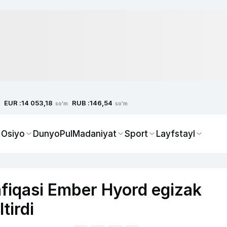
EUR :
RUB :
14 053,18
146,54
so'm
so'm
 Osiyo
Dunyo
Pul
Madaniyat
Sport
Layfstayl
afiqasi Ember Hyord egizak
tirdi