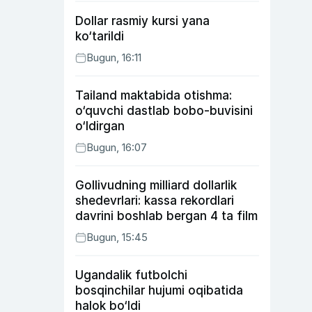
Dollar rasmiy kursi yana
ko‘tarildi
Bugun, 16:11
Tailand maktabida otishma:
o‘quvchi dastlab bobo-buvisini
o‘ldirgan
Bugun, 16:07
Gollivudning milliard dollarlik
shedevrlari: kassa rekordlari
davrini boshlab bergan 4 ta film
Bugun, 15:45
Ugandalik futbolchi
bosqinchilar hujumi oqibatida
halok bo‘ldi