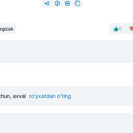
egizak
0
uchun, avval
ro‘yxatdan o‘ting