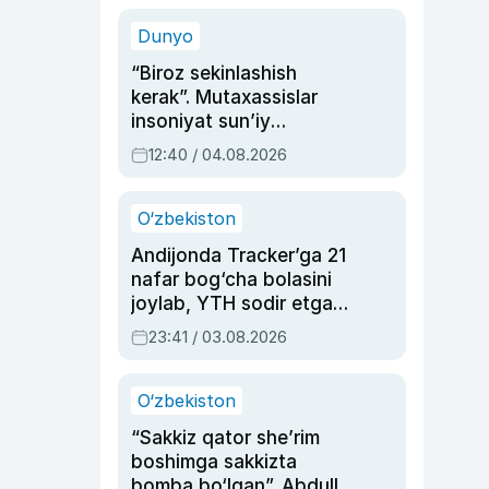
sinovlarga to‘la hayoti
Dunyo
“Biroz sekinlashish
kerak”. Mutaxassislar
insoniyat sun’iy
intellektni boshqara
12:40 / 04.08.2026
olmay qolishidan xavotir
bildirdi
O‘zbekiston
Andijonda Tracker’ga 21
nafar bog‘cha bolasini
joylab, YTH sodir etgan
ayolga sud hukmi o‘qildi
23:41 / 03.08.2026
O‘zbekiston
“Sakkiz qator she’rim
boshimga sakkizta
bomba bo‘lgan”. Abdulla