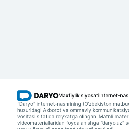
Maxfiylik siyosati
Internet-nas
“Daryo” internet-nashrining (O‘zbekiston matbuo
huzuridagi Axborot va ommaviy kommunikatsiyal
vositasi sifatida ro‘yxatga olingan. Matnli materi
videomateriallaridan foydalanishga “daryo.uz” sa