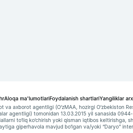
hr
Aloqa ma'lumotlari
Foydalanish shartlari
Yangiliklar arx
t va axborot agentligi (O‘zMAA, hozirgi O‘zbekiston Res
ar agentligi) tomonidan 13.03.2015 yil sanasida 0944
allarni to‘liq ko‘chirish yoki qisman iqtibos keltirishga, 
ytiga giperhavola mavjud bo‘lgan va/yoki “Daryo” intern