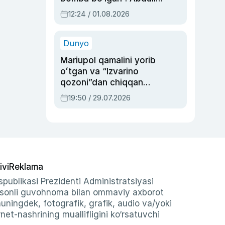
Oripovni siyosiy
12:24 / 01.08.2026
ayblovlardan asrab
qolgan voqea
Dunyo
Mariupol qamalini yorib
oʻtgan va “Izvarino
qozoni”dan chiqqan
qahramon — Ukraina
19:50 / 29.07.2026
armiyasi bosh
qoʻmondoni Drapatiy
haqida
ivi
Reklama
publikasi Prezidenti Administratsiyasi
-sonli guvohnoma bilan ommaviy axborot
shuningdek, fotografik, grafik, audio va/yoki
et-nashrining muallifligini ko‘rsatuvchi