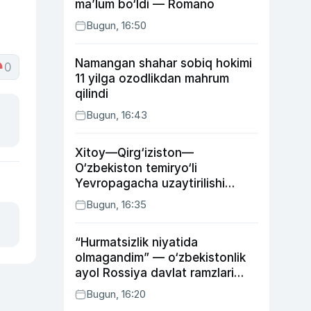
ma’lum bo‘ldi — Romano
Bugun, 16:50
Namangan shahar sobiq hokimi
0
11 yilga ozodlikdan mahrum
qilindi
Bugun, 16:43
Xitoy—Qirg‘iziston—
O‘zbekiston temiryo‘li
Yevropagacha uzaytirilishi
mumkin
Bugun, 16:35
“Hurmatsizlik niyatida
olmagandim” — o‘zbekistonlik
ayol Rossiya davlat ramzlari
tushirilgan poyandoz haqida
Bugun, 16:20