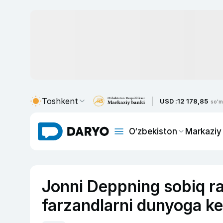
Toshkent
USD :
12 178,85
so'm
O‘zbekiston
Markaziy
Jonni Deppning sobiq r
farzandlarni dunyoga kel