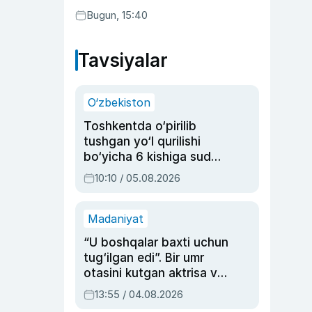
Bugun, 15:40
Tavsiyalar
O‘zbekiston
Toshkentda o‘pirilib
tushgan yo‘l qurilishi
bo‘yicha 6 kishiga sud
hukmi o‘qildi
10:10 / 05.08.2026
Madaniyat
“U boshqalar baxti uchun
tug‘ilgan edi”. Bir umr
otasini kutgan aktrisa va
dublyaj ustasi Rimma
13:55 / 04.08.2026
Ahmedovaning