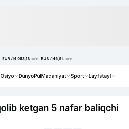
EUR :
RUB :
14 053,18
146,54
so'm
so'm
 Osiyo
Dunyo
Pul
Madaniyat
Sport
Layfstayl
olib ketgan 5 nafar baliqchi