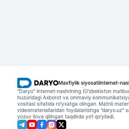
Maxfiylik siyosati
Internet-nas
“Daryo” internet-nashrining (O‘zbekiston matbuo
huzuridagi Axborot va ommaviy kommunikatsiyal
vositasi sifatida ro‘yxatga olingan. Matnli materi
videomateriallaridan foydalanishga “daryo.uz” sa
yozuv ilova qilingan taqdirda yo‘l qo‘yiladi.