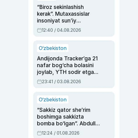
“Biroz sekinlashish
kerak”. Mutaxassislar
insoniyat sun’iy
intellektni boshqara
12:40 / 04.08.2026
olmay qolishidan xavotir
bildirdi
O‘zbekiston
Andijonda Tracker’ga 21
nafar bog‘cha bolasini
joylab, YTH sodir etgan
ayolga sud hukmi o‘qildi
23:41 / 03.08.2026
O‘zbekiston
“Sakkiz qator she’rim
boshimga sakkizta
bomba bo‘lgan”. Abdulla
Oripovni siyosiy
12:24 / 01.08.2026
ayblovlardan asrab