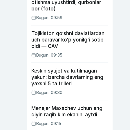
otishma uyushtirdi, qurbonlar
bor (foto)
Bugun, 09:59
Tojikiston qo‘shni davlatlardan
uch baravar ko‘p yonilg‘i sotib
oldi — OAV
Bugun, 09:35
Keskin syujet va kutilmagan
yakun: barcha davrlarning eng
yaxshi 5 ta trilleri
Bugun, 09:30
Menejer Maxachev uchun eng
qiyin raqib kim ekanini aytdi
Bugun, 09:15