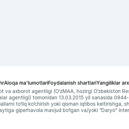
hr
Aloqa ma'lumotlari
Foydalanish shartlari
Yangiliklar arx
t va axborot agentligi (O‘zMAA, hozirgi O‘zbekiston Res
ar agentligi) tomonidan 13.03.2015 yil sanasida 0944
allarni to‘liq ko‘chirish yoki qisman iqtibos keltirishga, 
ytiga giperhavola mavjud bo‘lgan va/yoki “Daryo” intern