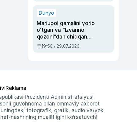
qolgan voqea
Dunyo
Mariupol qamalini yorib
oʻtgan va “Izvarino
qozoni”dan chiqqan
qahramon — Ukraina
19:50 / 29.07.2026
armiyasi bosh
qoʻmondoni Drapatiy
haqida
ivi
Reklama
publikasi Prezidenti Administratsiyasi
-sonli guvohnoma bilan ommaviy axborot
shuningdek, fotografik, grafik, audio va/yoki
et-nashrining muallifligini ko‘rsatuvchi