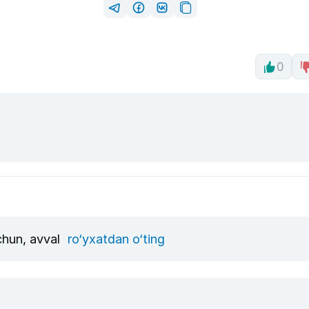
0
uchun, avval
ro‘yxatdan o‘ting