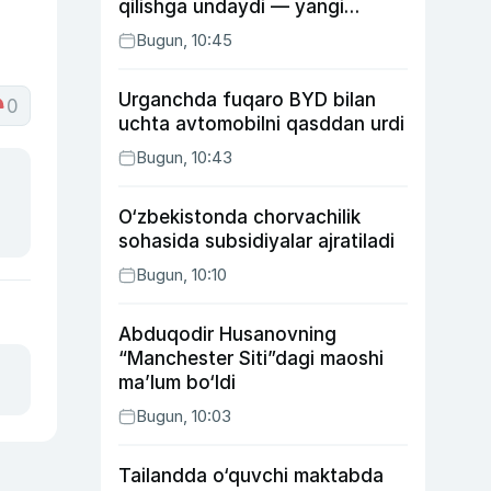
qilishga undaydi — yangi
tadqiqot
Bugun, 10:45
Urganchda fuqaro BYD bilan
0
uchta avtomobilni qasddan urdi
Bugun, 10:43
O‘zbekistonda chorvachilik
sohasida subsidiyalar ajratiladi
Bugun, 10:10
Abduqodir Husanovning
“Manchester Siti”dagi maoshi
ma’lum bo‘ldi
Bugun, 10:03
Tailandda o‘quvchi maktabda