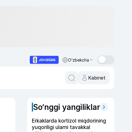
O‘zbekcha
Kabinet
So‘nggi yangiliklar
Erkaklarda kortizol miqdorining
yuqoriligi ularni tavakkal