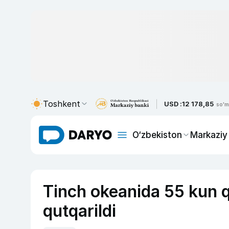
Toshkent
USD :
12 178,85
so'm
O‘zbekiston
Markaziy
Tinch okeanida 55 kun q
qutqarildi