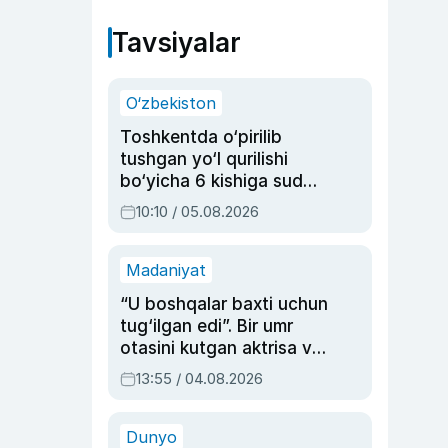
Tavsiyalar
O‘zbekiston
Toshkentda o‘pirilib
tushgan yo‘l qurilishi
bo‘yicha 6 kishiga sud
hukmi o‘qildi
10:10 / 05.08.2026
Madaniyat
“U boshqalar baxti uchun
tug‘ilgan edi”. Bir umr
otasini kutgan aktrisa va
dublyaj ustasi Rimma
13:55 / 04.08.2026
Ahmedovaning
sinovlarga to‘la hayoti
Dunyo