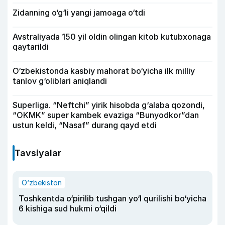
Zidanning o‘g‘li yangi jamoaga o‘tdi
Avstraliyada 150 yil oldin olingan kitob kutubxonaga
qaytarildi
O‘zbekistonda kasbiy mahorat bo‘yicha ilk milliy
tanlov g‘oliblari aniqlandi
Superliga. “Neftchi” yirik hisobda g‘alaba qozondi,
“OKMK” super kambek evaziga “Bunyodkor”dan
ustun keldi, “Nasaf” durang qayd etdi
Tavsiyalar
O‘zbekiston
Toshkentda o‘pirilib tushgan yo‘l qurilishi bo‘yicha
6 kishiga sud hukmi o‘qildi