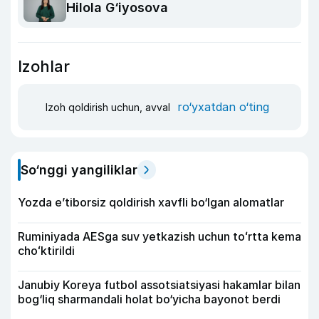
Hilola G‘iyosova
Izohlar
ro‘yxatdan o‘ting
Izoh qoldirish uchun, avval
So‘nggi yangiliklar
Yozda e’tiborsiz qoldirish xavfli bo‘lgan alomatlar
Ruminiyada AESga suv yetkazish uchun toʻrtta kema
choʻktirildi
Janubiy Koreya futbol assotsiatsiyasi hakamlar bilan
bog‘liq sharmandali holat bo‘yicha bayonot berdi