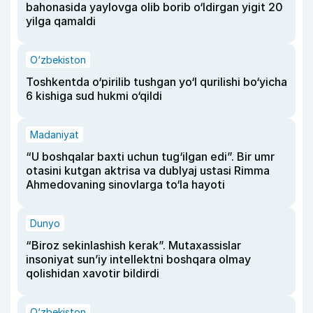
bahonasida yaylovga olib borib o‘ldirgan yigit 20
yilga qamaldi
O‘zbekiston
Toshkentda o‘pirilib tushgan yo‘l qurilishi bo‘yicha
6 kishiga sud hukmi o‘qildi
Madaniyat
“U boshqalar baxti uchun tug‘ilgan edi”. Bir umr
otasini kutgan aktrisa va dublyaj ustasi Rimma
Ahmedovaning sinovlarga to‘la hayoti
Dunyo
“Biroz sekinlashish kerak”. Mutaxassislar
insoniyat sun’iy intellektni boshqara olmay
qolishidan xavotir bildirdi
O‘zbekiston