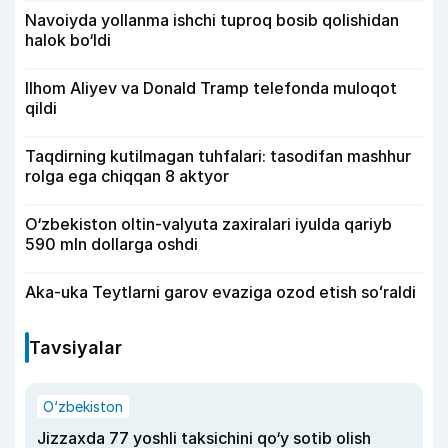
Navoiyda yollanma ishchi tuproq bosib qolishidan
halok bo‘ldi
Ilhom Aliyev va Donald Tramp telefonda muloqot
qildi
Taqdirning kutilmagan tuhfalari: tasodifan mashhur
rolga ega chiqqan 8 aktyor
O‘zbekiston oltin-valyuta zaxiralari iyulda qariyb
590 mln dollarga oshdi
Aka-uka Teytlarni garov evaziga ozod etish soʻraldi
Tavsiyalar
O‘zbekiston
Jizzaxda 77 yoshli taksichini qo‘y sotib olish