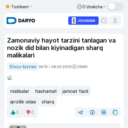
Toshkent
O‘zbekcha
Zamonaviy hayot tarzini tanlagan va
nozik did bilan kiyinadigan sharq
malikalari
Shou-biznes
06:10 / 08.05.2025
31685
malikalar
hashamat
jamoat faoli
qirollik oilasi
sharq
0
0