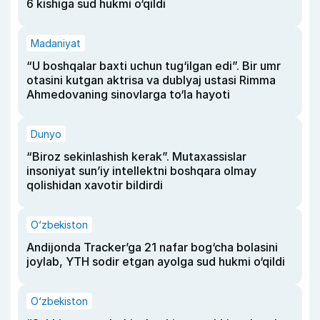
6 kishiga sud hukmi o‘qildi
Madaniyat
“U boshqalar baxti uchun tug‘ilgan edi”. Bir umr
otasini kutgan aktrisa va dublyaj ustasi Rimma
Ahmedovaning sinovlarga to‘la hayoti
Dunyo
“Biroz sekinlashish kerak”. Mutaxassislar
insoniyat sun’iy intellektni boshqara olmay
qolishidan xavotir bildirdi
O‘zbekiston
Andijonda Tracker’ga 21 nafar bog‘cha bolasini
joylab, YTH sodir etgan ayolga sud hukmi o‘qildi
O‘zbekiston