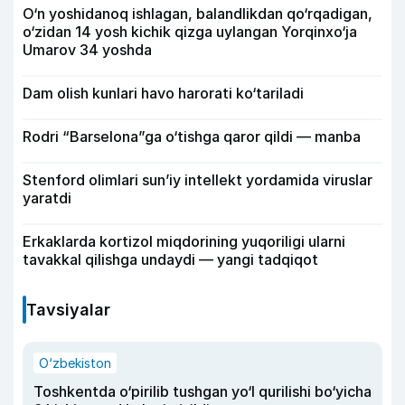
O‘n yoshidanoq ishlagan, balandlikdan qo‘rqadigan,
o‘zidan 14 yosh kichik qizga uylangan Yorqinxo‘ja
Umarov 34 yoshda
Dam olish kunlari havo harorati ko‘tariladi
Rodri “Barselona”ga o‘tishga qaror qildi — manba
Stenford olimlari sun’iy intellekt yordamida viruslar
yaratdi
Erkaklarda kortizol miqdorining yuqoriligi ularni
tavakkal qilishga undaydi — yangi tadqiqot
Tavsiyalar
O‘zbekiston
Toshkentda o‘pirilib tushgan yo‘l qurilishi bo‘yicha