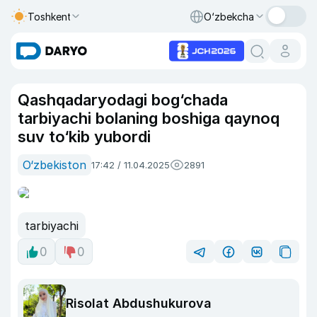
Toshkent
O‘zbekcha
Qashqadaryodagi bog‘chada
tarbiyachi bolaning boshiga qaynoq
suv to‘kib yubordi
O‘zbekiston
17:42 / 11.04.2025
2891
tarbiyachi
0
0
Risolat Abdushukurova