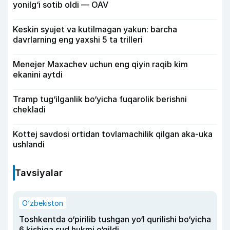
yonilg‘i sotib oldi — OAV
Keskin syujet va kutilmagan yakun: barcha
davrlarning eng yaxshi 5 ta trilleri
Menejer Maxachev uchun eng qiyin raqib kim
ekanini aytdi
Tramp tug‘ilganlik bo‘yicha fuqarolik berishni
chekladi
Kottej savdosi ortidan tovlamachilik qilgan aka-uka
ushlandi
Tavsiyalar
O‘zbekiston
Toshkentda o‘pirilib tushgan yo‘l qurilishi bo‘yicha
6 kishiga sud hukmi o‘qildi