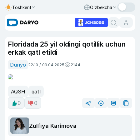
Toshkent
O‘zbekcha
Floridada 25 yil oldingi qotillik uchun
erkak qatl etildi
Dunyo
22:10 / 09.04.2025
2144
AQSH
qatl
0
0
Zulfiya Karimova