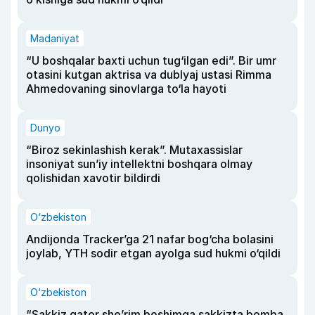
Madaniyat
“U boshqalar baxti uchun tug‘ilgan edi”. Bir umr
otasini kutgan aktrisa va dublyaj ustasi Rimma
Ahmedovaning sinovlarga to‘la hayoti
Dunyo
“Biroz sekinlashish kerak”. Mutaxassislar
insoniyat sun’iy intellektni boshqara olmay
qolishidan xavotir bildirdi
O‘zbekiston
Andijonda Tracker’ga 21 nafar bog‘cha bolasini
joylab, YTH sodir etgan ayolga sud hukmi o‘qildi
O‘zbekiston
“Sakkiz qator she’rim boshimga sakkizta bomba