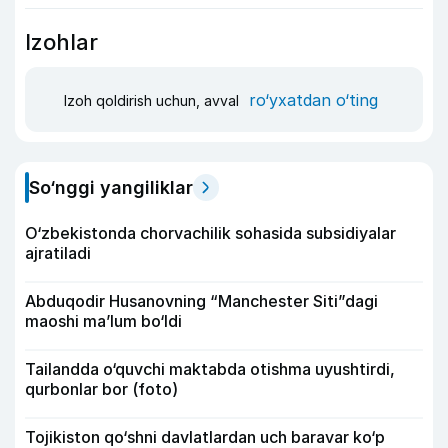
Izohlar
ro‘yxatdan o‘ting
Izoh qoldirish uchun, avval
So‘nggi yangiliklar
O‘zbekistonda chorvachilik sohasida subsidiyalar
ajratiladi
Abduqodir Husanovning “Manchester Siti”dagi
maoshi ma’lum bo‘ldi
Tailandda o‘quvchi maktabda otishma uyushtirdi,
qurbonlar bor (foto)
Tojikiston qo‘shni davlatlardan uch baravar ko‘p