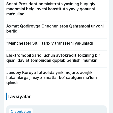
Senat Prezident administratsiyasining huquqiy
maqomini belgilovchi konstitutsiyaviy qonunni
ma’qulladi
Axmat Qodirovga Checheniston Qahramoni unvoni
berildi
“Manchester Siti” tarixiy transferni yakunladi
Elektromobil xaridi uchun avtokredit foizining bir
qismi davlat tomonidan qoplab berilishi mumkin
Janubiy Koreya futbolida yirik mojaro: xorijlik
hakamlarga jinsiy xizmatlar ko‘rsatilgani ma’lum
qilindi
Tavsiyalar
O‘zbekiston