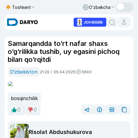
Toshkent
O‘zbekcha
Samarqandda to‘rt nafar shaxs
o‘g‘rilikka tushib, uy egasini pichoq
bilan qo‘rqitdi
O‘zbekiston
21:20 / 05.04.2025
5693
bosqinchilik
0
0
Risolat Abdushukurova