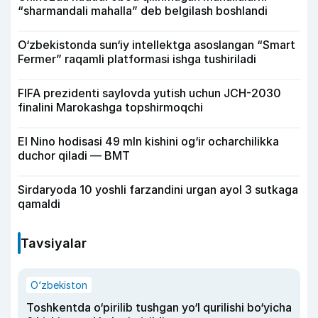
“sharmandali mahalla” deb belgilash boshlandi
O‘zbekistonda sun‘iy intellektga asoslangan “Smart
Fermer” raqamli platformasi ishga tushiriladi
FIFA prezidenti saylovda yutish uchun JCH-2030
finalini Marokashga topshirmoqchi
El Nino hodisasi 49 mln kishini og‘ir ocharchilikka
duchor qiladi — BMT
Sirdaryoda 10 yoshli farzandini urgan ayol 3 sutkaga
qamaldi
Tavsiyalar
O‘zbekiston
Toshkentda o‘pirilib tushgan yo‘l qurilishi bo‘yicha