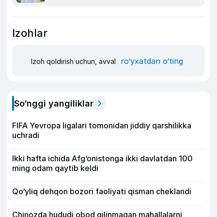
Izohlar
ro‘yxatdan o‘ting
Izoh qoldirish uchun, avval
So‘nggi yangiliklar
FIFA Yevropa ligalari tomonidan jiddiy qarshilikka
uchradi
Ikki hafta ichida Afg‘onistonga ikki davlatdan 100
ming odam qaytib keldi
Qo‘yliq dehqon bozori faoliyati qisman cheklandi
Chinozda hududi obod qilinmagan mahallalarni