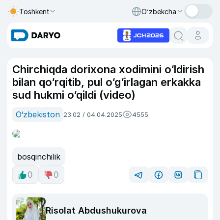
Toshkent
O‘zbekcha
Chirchiqda dorixona xodimini o‘ldirish
bilan qo‘rqitib, pul o‘g‘irlagan erkakka
sud hukmi o‘qildi (video)
O‘zbekiston
23:02 / 04.04.2025
4555
bosqinchilik
0
0
Risolat Abdushukurova