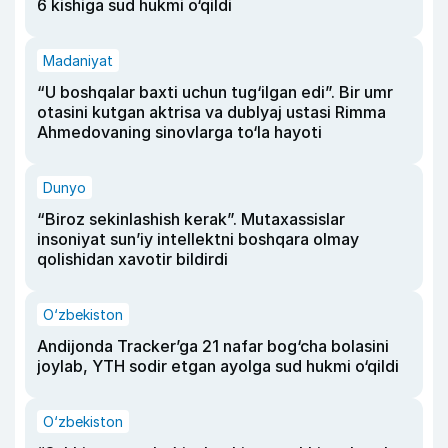
6 kishiga sud hukmi o‘qildi
Madaniyat
“U boshqalar baxti uchun tug‘ilgan edi”. Bir umr
otasini kutgan aktrisa va dublyaj ustasi Rimma
Ahmedovaning sinovlarga to‘la hayoti
Dunyo
“Biroz sekinlashish kerak”. Mutaxassislar
insoniyat sun’iy intellektni boshqara olmay
qolishidan xavotir bildirdi
O‘zbekiston
Andijonda Tracker’ga 21 nafar bog‘cha bolasini
joylab, YTH sodir etgan ayolga sud hukmi o‘qildi
O‘zbekiston