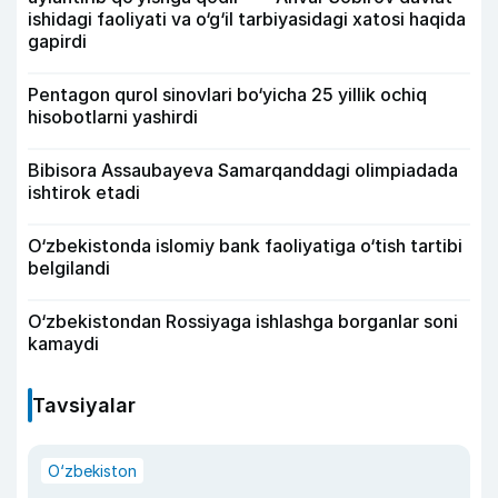
ishidagi faoliyati va o‘g‘il tarbiyasidagi xatosi haqida
gapirdi
Pentagon qurol sinovlari bo‘yicha 25 yillik ochiq
hisobotlarni yashirdi
Bibisora Assaubayeva Samarqanddagi olimpiadada
ishtirok etadi
O‘zbekistonda islomiy bank faoliyatiga o‘tish tartibi
belgilandi
O‘zbekistondan Rossiyaga ishlashga borganlar soni
kamaydi
Tavsiyalar
O‘zbekiston