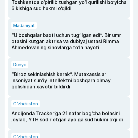
Toshkentda o‘pirilib tushgan yo‘l qurilishi bo‘yicha
6 kishiga sud hukmi o‘qildi
Madaniyat
“U boshqalar baxti uchun tug‘ilgan edi”. Bir umr
otasini kutgan aktrisa va dublyaj ustasi Rimma
Ahmedovaning sinovlarga to‘la hayoti
Dunyo
“Biroz sekinlashish kerak”. Mutaxassislar
insoniyat sun’iy intellektni boshqara olmay
qolishidan xavotir bildirdi
O‘zbekiston
Andijonda Tracker’ga 21 nafar bog‘cha bolasini
joylab, YTH sodir etgan ayolga sud hukmi o‘qildi
O‘zbekiston