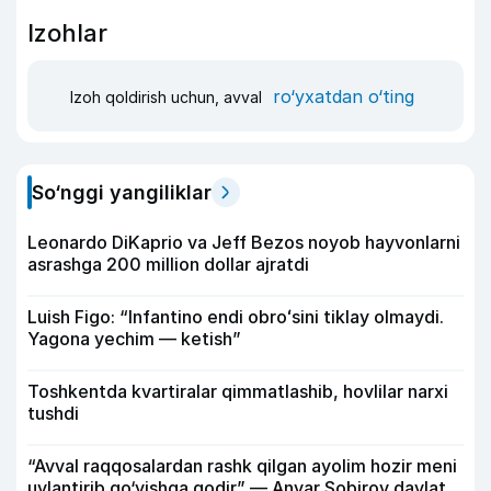
Izohlar
ro‘yxatdan o‘ting
Izoh qoldirish uchun, avval
So‘nggi yangiliklar
Leonardo DiKaprio va Jeff Bezos noyob hayvonlarni
asrashga 200 million dollar ajratdi
Luish Figo: “Infantino endi obroʻsini tiklay olmaydi.
Yagona yechim — ketish”
Toshkentda kvartiralar qimmatlashib, hovlilar narxi
tushdi
“Avval raqqosalardan rashk qilgan ayolim hozir meni
uylantirib qo‘yishga qodir” — Anvar Sobirov davlat