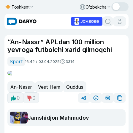
Toshkent
O‘zbekcha
“An-Nassr” APLdan 100 million
yevroga futbolchi xarid qilmoqchi
Sport
16:42 / 03.04.2025
3314
An-Nassr
Vest Hem
Quddus
0
0
Jamshidjon Mahmudov