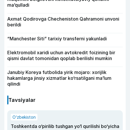
ma’qulladi
Axmat Qodirovga Checheniston Qahramoni unvoni
berildi
“Manchester Siti” tarixiy transferni yakunladi
Elektromobil xaridi uchun avtokredit foizining bir
qismi davlat tomonidan qoplab berilishi mumkin
Janubiy Koreya futbolida yirik mojaro: xorijlik
hakamlarga jinsiy xizmatlar ko‘rsatilgani ma’lum
qilindi
Tavsiyalar
O‘zbekiston
Toshkentda o‘pirilib tushgan yo‘l qurilishi bo‘yicha