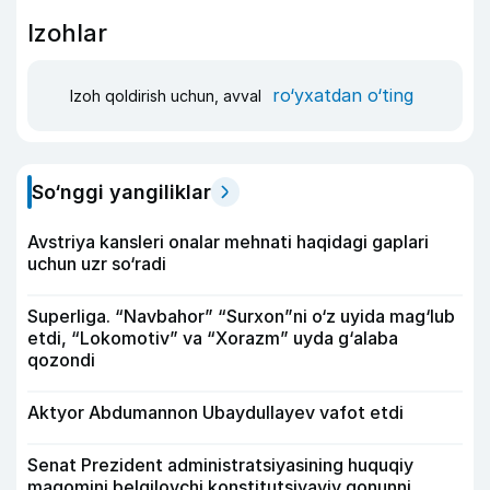
Izohlar
ro‘yxatdan o‘ting
Izoh qoldirish uchun, avval
So‘nggi yangiliklar
Avstriya kansleri onalar mehnati haqidagi gaplari
uchun uzr so‘radi
Superliga. “Navbahor” “Surxon”ni o‘z uyida mag‘lub
etdi, “Lokomotiv” va “Xorazm” uyda g‘alaba
qozondi
Aktyor Abdu­mannon Ubaydullayev vafot etdi
Senat Prezident administratsiyasining huquqiy
maqomini belgilovchi konstitutsiyaviy qonunni