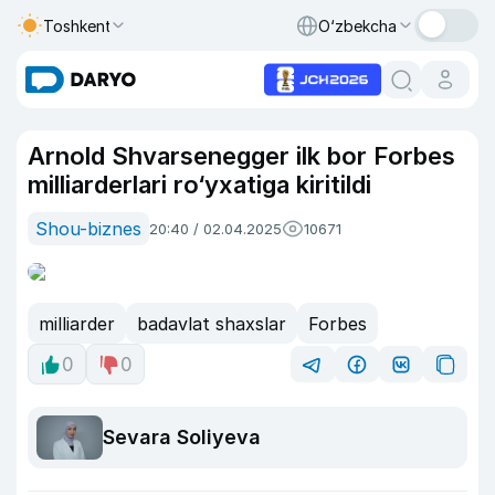
Toshkent
O‘zbekcha
Arnold Shvarsenegger ilk bor Forbes
milliarderlari ro‘yxatiga kiritildi
Shou-biznes
20:40 / 02.04.2025
10671
milliarder
badavlat shaxslar
Forbes
0
0
Sevara Soliyeva