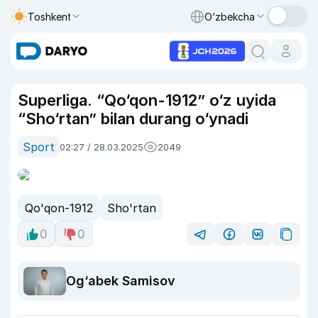
Toshkent
O‘zbekcha
Superliga. “Qo‘qon-1912” o‘z uyida
“Sho‘rtan” bilan durang o‘ynadi
Sport
02:27 / 28.03.2025
2049
Qo'qon-1912
Sho'rtan
0
0
Og‘abek Samisov