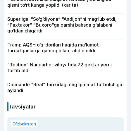
qismi to‘rt kunga yopildi (xarita)
Superliga. “So‘g‘diyona” “Andijon”ni mag‘lub etdi,
“Paxtakor” “Buxoro”ga qarshi bahsda g‘alabani
qo‘ldan chiqardi
Tramp AQSH o‘q-dorilari haqida ma’lumot
tarqatganlarga qamoq bilan tahdid qildi
“Tolibon” Nangarhor viloyatida 72 gektar yerni
tortib oldi
Diomande “Real” tarixidagi eng qimmat futbolchiga
aylandi
Tavsiyalar
O‘zbekiston