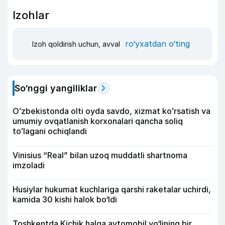
Izohlar
ro‘yxatdan o‘ting
Izoh qoldirish uchun, avval
So‘nggi yangiliklar
Oʻzbekistonda olti oyda savdo, xizmat koʻrsatish va
umumiy ovqatlanish korxonalari qancha soliq
toʻlagani ochiqlandi
Vinisius “Real” bilan uzoq muddatli shartnoma
imzoladi
Husiylar hukumat kuchlariga qarshi raketalar uchirdi,
kamida 30 kishi halok bo‘ldi
Toshkentda Kichik halqa avtomobil yo‘lining bir