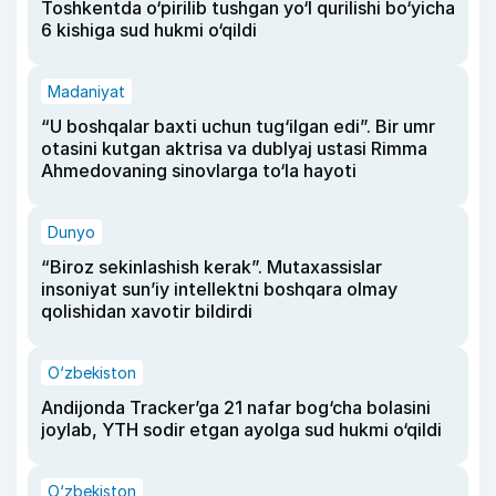
Toshkentda o‘pirilib tushgan yo‘l qurilishi bo‘yicha
6 kishiga sud hukmi o‘qildi
Madaniyat
“U boshqalar baxti uchun tug‘ilgan edi”. Bir umr
otasini kutgan aktrisa va dublyaj ustasi Rimma
Ahmedovaning sinovlarga to‘la hayoti
Dunyo
“Biroz sekinlashish kerak”. Mutaxassislar
insoniyat sun’iy intellektni boshqara olmay
qolishidan xavotir bildirdi
O‘zbekiston
Andijonda Tracker’ga 21 nafar bog‘cha bolasini
joylab, YTH sodir etgan ayolga sud hukmi o‘qildi
O‘zbekiston