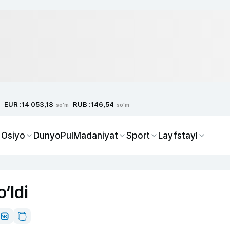
EUR :
RUB :
14 053,18
146,54
so'm
so'm
 Osiyo
Dunyo
Pul
Madaniyat
Sport
Layfstayl
‘ldi