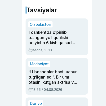
Tavsiyalar
O‘zbekiston
Toshkentda o‘pirilib
tushgan yo‘l qurilishi
bo‘yicha 6 kishiga sud
hukmi o‘qildi
Kecha, 10:10
Madaniyat
“U boshqalar baxti uchun
tug‘ilgan edi”. Bir umr
otasini kutgan aktrisa va
dublyaj ustasi Rimma
13:55 / 04.08.2026
Ahmedovaning
sinovlarga to‘la hayoti
Dunyo