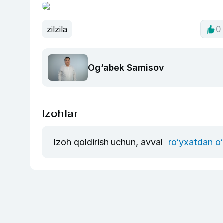
zilzila
0
Og‘abek Samisov
Izohlar
Izoh qoldirish uchun, avval
ro‘yxatdan o‘