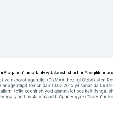
hr
Aloqa ma'lumotlari
Foydalanish shartlari
Yangiliklar arx
t va axborot agentligi (O‘zMAA, hozirgi O‘zbekiston Res
ar agentligi) tomonidan 13.03.2015 yil sanasida 0944
allarni to‘liq ko‘chirish yoki qisman iqtibos keltirishga, 
ytiga giperhavola mavjud bo‘lgan va/yoki “Daryo” intern