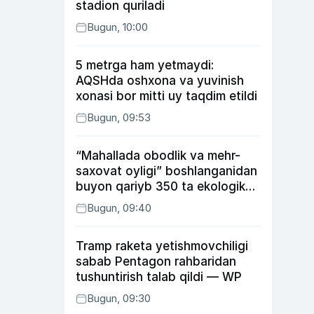
stadion quriladi
Bugun, 10:00
5 metrga ham yetmaydi:
AQSHda oshxona va yuvinish
xonasi bor mitti uy taqdim etildi
Bugun, 09:53
“Mahallada obodlik va mehr-
saxovat oyligi” boshlanganidan
buyon qariyb 350 ta ekologik
huquqbuzarlik aniqlandi
Bugun, 09:40
Tramp raketa yetishmovchiligi
sabab Pentagon rahbaridan
tushuntirish talab qildi — WP
Bugun, 09:30