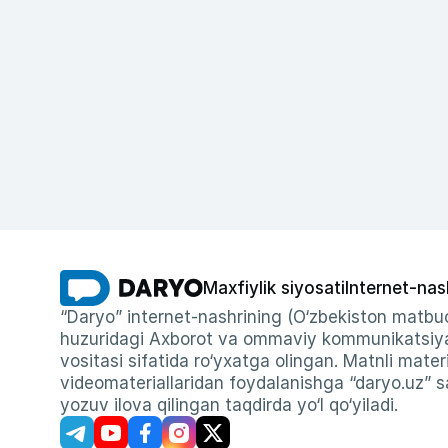
Maxfiylik siyosati
Internet-nas
“Daryo” internet-nashrining (O‘zbekiston matbuo
huzuridagi Axborot va ommaviy kommunikatsiyal
vositasi sifatida ro‘yxatga olingan. Matnli materi
videomateriallaridan foydalanishga “daryo.uz” sa
yozuv ilova qilingan taqdirda yo‘l qo‘yiladi.