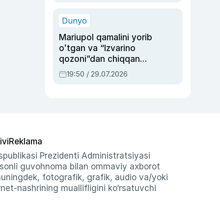
qolgan voqea
Dunyo
Mariupol qamalini yorib
oʻtgan va “Izvarino
qozoni”dan chiqqan
qahramon — Ukraina
19:50 / 29.07.2026
armiyasi bosh
qoʻmondoni Drapatiy
haqida
ivi
Reklama
publikasi Prezidenti Administratsiyasi
-sonli guvohnoma bilan ommaviy axborot
shuningdek, fotografik, grafik, audio va/yoki
et-nashrining muallifligini ko‘rsatuvchi