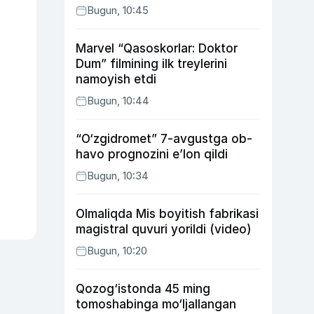
Bugun, 10:45
Marvel “Qasoskorlar: Doktor
Dum” filmining ilk treylerini
namoyish etdi
Bugun, 10:44
“O‘zgidromet” 7-avgustga ob-
havo prognozini e’lon qildi
Bugun, 10:34
Olmaliqda Mis boyitish fabrikasi
magistral quvuri yorildi (video)
Bugun, 10:20
Qozog‘istonda 45 ming
tomoshabinga mo‘ljallangan