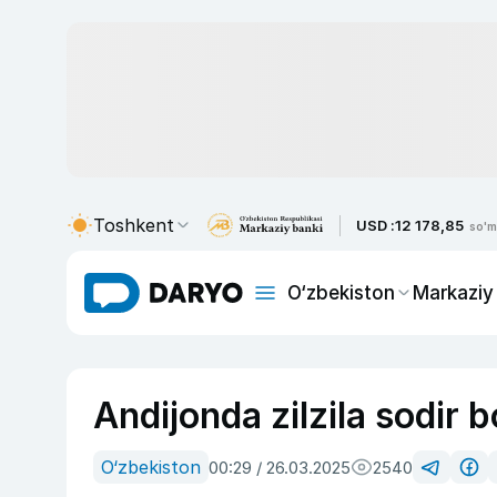
Toshkent
USD :
12 178,85
so'm
O‘zbekiston
Markaziy
Andijonda zilzila sodir bo
O‘zbekiston
00:29 / 26.03.2025
2540