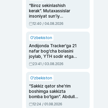
“Biroz sekinlashish
kerak”. Mutaxassislar
insoniyat sun’iy
intellektni boshqara
12:40 / 04.08.2026
olmay qolishidan xavotir
bildirdi
O‘zbekiston
Andijonda Tracker’ga 21
nafar bog‘cha bolasini
joylab, YTH sodir etgan
ayolga sud hukmi o‘qildi
23:41 / 03.08.2026
O‘zbekiston
“Sakkiz qator she’rim
boshimga sakkizta
bomba bo‘lgan”. Abdulla
Oripovni siyosiy
12:24 / 01.08.2026
ayblovlardan asrab