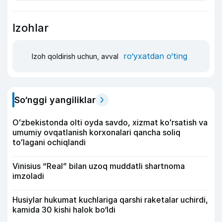
Izohlar
ro‘yxatdan o‘ting
Izoh qoldirish uchun, avval
So‘nggi yangiliklar
Oʻzbekistonda olti oyda savdo, xizmat koʻrsatish va
umumiy ovqatlanish korxonalari qancha soliq
toʻlagani ochiqlandi
Vinisius “Real” bilan uzoq muddatli shartnoma
imzoladi
Husiylar hukumat kuchlariga qarshi raketalar uchirdi,
kamida 30 kishi halok bo‘ldi