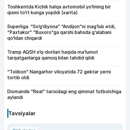
Toshkentda Kichik halqa avtomobil yo‘lining bir
qismi to‘rt kunga yopildi (xarita)
Superliga. “So‘g‘diyona” “Andijon”ni mag‘lub etdi,
“Paxtakor” “Buxoro”ga qarshi bahsda g‘alabani
qo‘ldan chiqardi
Tramp AQSH o‘q-dorilari haqida ma’lumot
tarqatganlarga qamoq bilan tahdid qildi
“Tolibon” Nangarhor viloyatida 72 gektar yerni
tortib oldi
Diomande “Real” tarixidagi eng qimmat futbolchiga
aylandi
Tavsiyalar