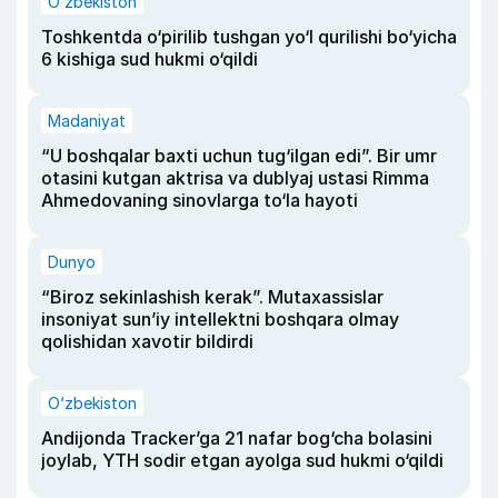
O‘zbekiston
Toshkentda o‘pirilib tushgan yo‘l qurilishi bo‘yicha
6 kishiga sud hukmi o‘qildi
Madaniyat
“U boshqalar baxti uchun tug‘ilgan edi”. Bir umr
otasini kutgan aktrisa va dublyaj ustasi Rimma
Ahmedovaning sinovlarga to‘la hayoti
Dunyo
“Biroz sekinlashish kerak”. Mutaxassislar
insoniyat sun’iy intellektni boshqara olmay
qolishidan xavotir bildirdi
O‘zbekiston
Andijonda Tracker’ga 21 nafar bog‘cha bolasini
joylab, YTH sodir etgan ayolga sud hukmi o‘qildi