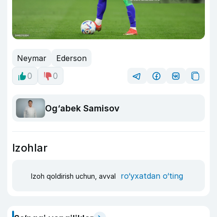
Neymar
Ederson
0
0
Og‘abek Samisov
Izohlar
ro‘yxatdan o‘ting
Izoh qoldirish uchun, avval