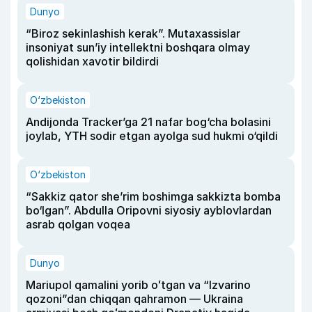
Dunyo
“Biroz sekinlashish kerak”. Mutaxassislar
insoniyat sun’iy intellektni boshqara olmay
qolishidan xavotir bildirdi
O‘zbekiston
Andijonda Tracker’ga 21 nafar bog‘cha bolasini
joylab, YTH sodir etgan ayolga sud hukmi o‘qildi
O‘zbekiston
“Sakkiz qator she’rim boshimga sakkizta bomba
bo‘lgan”. Abdulla Oripovni siyosiy ayblovlardan
asrab qolgan voqea
Dunyo
Mariupol qamalini yorib oʻtgan va “Izvarino
qozoni”dan chiqqan qahramon — Ukraina