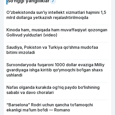
So‘nggi yangiliklar
Oʻzbekistonda sunʼiy intellekt xizmatlari hajmini 1,5
mlrd dollarga yetkazish rejalashtirilmoqda
Kinoda ham, musiqada ham muvaffaqiyat qozongan
Gollivud yulduzlari (video)
Saudiya, Pokiston va Turkiya qo‘shma mudofaa
bitimi imzoladi
Surxondaryoda fuqaroni 1000 dollar evaziga Milliy
gvardiyaga ishga kiritib qo‘ymoqchi bo‘lgan shaxs
ushlandi
Nafas olganda kurakda og‘riq paydo bo‘lishining
sababi va davo choralari
“Barselona” Rodri uchun qancha to‘lamoqchi
ekanligi ma’lum bo‘ldi — Romano