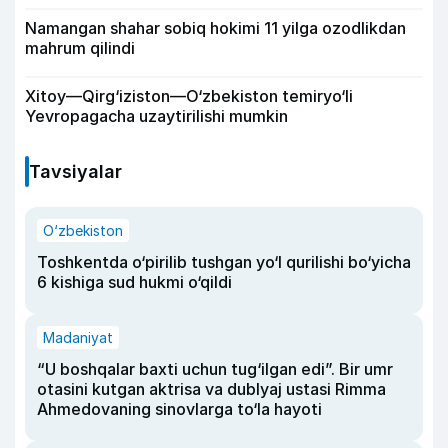
Namangan shahar sobiq hokimi 11 yilga ozodlikdan
mahrum qilindi
Xitoy—Qirg‘iziston—O‘zbekiston temiryo‘li
Yevropagacha uzaytirilishi mumkin
Tavsiyalar
O‘zbekiston
Toshkentda o‘pirilib tushgan yo‘l qurilishi bo‘yicha
6 kishiga sud hukmi o‘qildi
Madaniyat
“U boshqalar baxti uchun tug‘ilgan edi”. Bir umr
otasini kutgan aktrisa va dublyaj ustasi Rimma
Ahmedovaning sinovlarga to‘la hayoti