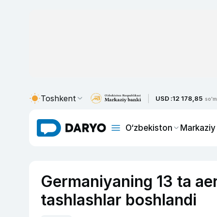
Toshkent
USD :
12 178,85
so'm
O‘zbekiston
Markaziy
Germaniyaning 13 ta ae
tashlashlar boshlandi