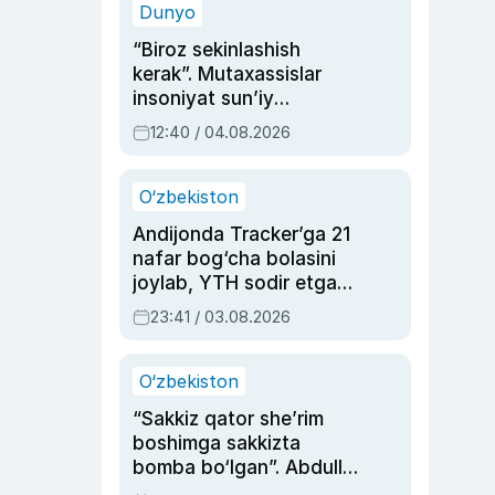
Dunyo
“Biroz sekinlashish
kerak”. Mutaxassislar
insoniyat sun’iy
intellektni boshqara
12:40 / 04.08.2026
olmay qolishidan xavotir
bildirdi
O‘zbekiston
Andijonda Tracker’ga 21
nafar bog‘cha bolasini
joylab, YTH sodir etgan
ayolga sud hukmi o‘qildi
23:41 / 03.08.2026
O‘zbekiston
“Sakkiz qator she’rim
boshimga sakkizta
bomba bo‘lgan”. Abdulla
Oripovni siyosiy