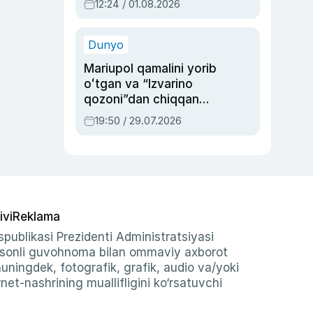
12:24 / 01.08.2026
ayblovlardan asrab
qolgan voqea
Dunyo
Mariupol qamalini yorib
oʻtgan va “Izvarino
qozoni”dan chiqqan
qahramon — Ukraina
19:50 / 29.07.2026
armiyasi bosh
qoʻmondoni Drapatiy
haqida
ivi
Reklama
publikasi Prezidenti Administratsiyasi
-sonli guvohnoma bilan ommaviy axborot
shuningdek, fotografik, grafik, audio va/yoki
et-nashrining muallifligini ko‘rsatuvchi