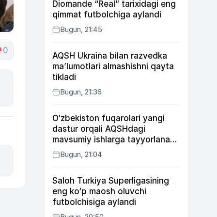
Diomande “Real” tarixidagi eng
qimmat futbolchiga aylandi
Bugun, 21:45
0
AQSH Ukraina bilan razvedka
ma’lumotlari almashishni qayta
tikladi
Bugun, 21:36
O‘zbekiston fuqarolari yangi
dastur orqali AQSHdagi
mavsumiy ishlarga tayyorlanadi
va joylashtiriladi
Bugun, 21:04
Saloh Turkiya Superligasining
eng ko‘p maosh oluvchi
futbolchisiga aylandi
Bugun, 20:50