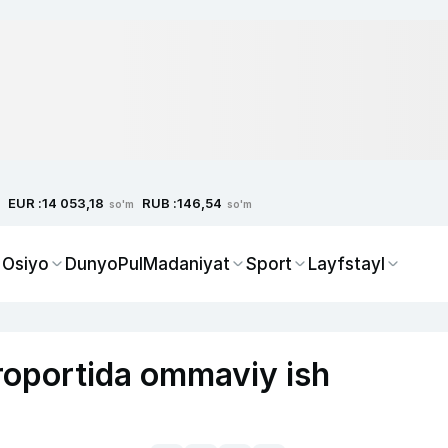
EUR :
RUB :
14 053,18
146,54
so'm
so'm
 Osiyo
Dunyo
Pul
Madaniyat
Sport
Layfstayl
roportida ommaviy ish