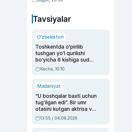
Tavsiyalar
O‘zbekiston
Toshkentda o‘pirilib
tushgan yo‘l qurilishi
bo‘yicha 6 kishiga sud
hukmi o‘qildi
Kecha, 10:10
Madaniyat
“U boshqalar baxti uchun
tug‘ilgan edi”. Bir umr
otasini kutgan aktrisa va
dublyaj ustasi Rimma
13:55 / 04.08.2026
Ahmedovaning
sinovlarga to‘la hayoti