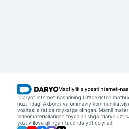
Maxfiylik siyosati
Internet-nas
“Daryo” internet-nashrining (O‘zbekiston matbuo
huzuridagi Axborot va ommaviy kommunikatsiyal
vositasi sifatida ro‘yxatga olingan. Matnli materi
videomateriallaridan foydalanishga “daryo.uz” sa
yozuv ilova qilingan taqdirda yo‘l qo‘yiladi.