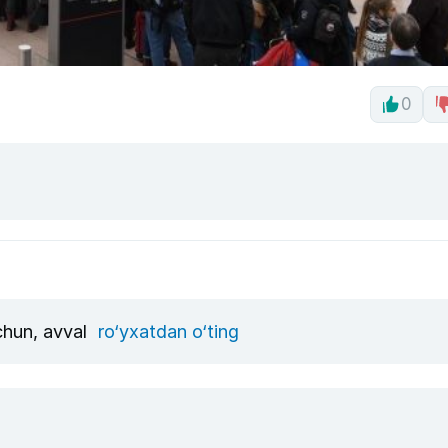
0
uchun, avval
ro‘yxatdan o‘ting