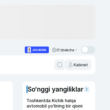
O‘zbekcha
Kabinet
So‘nggi yangiliklar
Toshkentda Kichik halqa
avtomobil yo‘lining bir qismi