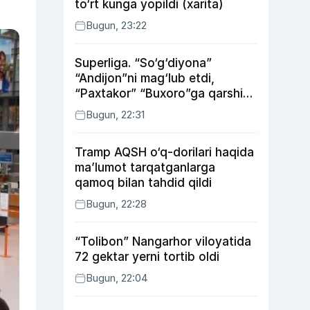
to‘rt kunga yopildi (xarita)
Bugun, 23:22
Superliga. “So‘g‘diyona”
“Andijon”ni mag‘lub etdi,
“Paxtakor” “Buxoro”ga qarshi
bahsda g‘alabani qo‘ldan
Bugun, 22:31
chiqardi
Tramp AQSH o‘q-dorilari haqida
ma’lumot tarqatganlarga
qamoq bilan tahdid qildi
Bugun, 22:28
“Tolibon” Nangarhor viloyatida
72 gektar yerni tortib oldi
Bugun, 22:04