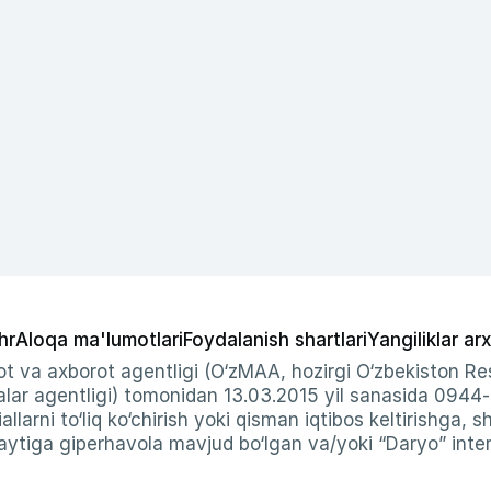
hr
Aloqa ma'lumotlari
Foydalanish shartlari
Yangiliklar arx
t va axborot agentligi (O‘zMAA, hozirgi O‘zbekiston Res
ar agentligi) tomonidan 13.03.2015 yil sanasida 0944
allarni to‘liq ko‘chirish yoki qisman iqtibos keltirishga, 
ytiga giperhavola mavjud bo‘lgan va/yoki “Daryo” intern