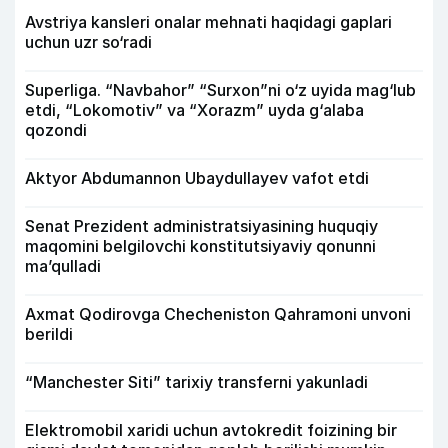
Avstriya kansleri onalar mehnati haqidagi gaplari
uchun uzr so‘radi
Superliga. “Navbahor” “Surxon”ni o‘z uyida mag‘lub
etdi, “Lokomotiv” va “Xorazm” uyda g‘alaba
qozondi
Aktyor Abdu­mannon Ubaydullayev vafot etdi
Senat Prezident administratsiyasining huquqiy
maqomini belgilovchi konstitutsiyaviy qonunni
ma’qulladi
Axmat Qodirovga Checheniston Qahramoni unvoni
berildi
“Manchester Siti” tarixiy transferni yakunladi
Elektromobil xaridi uchun avtokredit foizining bir