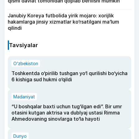
qismi davlat tomonidan qoplab berilishi mumkin
Janubiy Koreya futbolida yirik mojaro: xorijlik
hakamlarga jinsiy xizmatlar ko‘rsatilgani ma’lum
qilindi
Tavsiyalar
O‘zbekiston
Toshkentda o‘pirilib tushgan yo‘l qurilishi bo‘yicha
6 kishiga sud hukmi o‘qildi
Madaniyat
“U boshqalar baxti uchun tug‘ilgan edi”. Bir umr
otasini kutgan aktrisa va dublyaj ustasi Rimma
Ahmedovaning sinovlarga to‘la hayoti
Dunyo