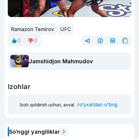
Ramazon Temirov
UFC
0
0
Jamshidjon Mahmudov
Izohlar
ro‘yxatdan o‘ting
Izoh qoldirish uchun, avval
So‘nggi yangiliklar