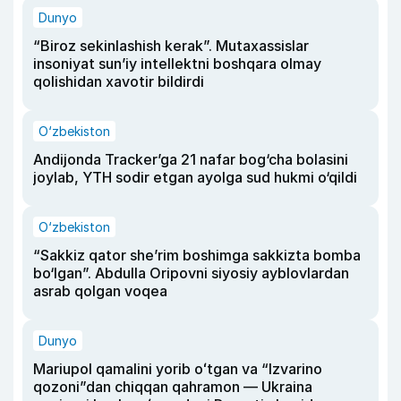
Dunyo
“Biroz sekinlashish kerak”. Mutaxassislar
insoniyat sun’iy intellektni boshqara olmay
qolishidan xavotir bildirdi
O‘zbekiston
Andijonda Tracker’ga 21 nafar bog‘cha bolasini
joylab, YTH sodir etgan ayolga sud hukmi o‘qildi
O‘zbekiston
“Sakkiz qator she’rim boshimga sakkizta bomba
bo‘lgan”. Abdulla Oripovni siyosiy ayblovlardan
asrab qolgan voqea
Dunyo
Mariupol qamalini yorib oʻtgan va “Izvarino
qozoni”dan chiqqan qahramon — Ukraina