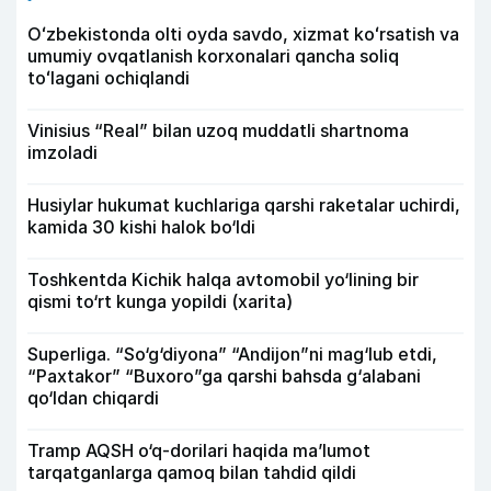
Oʻzbekistonda olti oyda savdo, xizmat koʻrsatish va
umumiy ovqatlanish korxonalari qancha soliq
toʻlagani ochiqlandi
Vinisius “Real” bilan uzoq muddatli shartnoma
imzoladi
Husiylar hukumat kuchlariga qarshi raketalar uchirdi,
kamida 30 kishi halok bo‘ldi
Toshkentda Kichik halqa avtomobil yo‘lining bir
qismi to‘rt kunga yopildi (xarita)
Superliga. “So‘g‘diyona” “Andijon”ni mag‘lub etdi,
“Paxtakor” “Buxoro”ga qarshi bahsda g‘alabani
qo‘ldan chiqardi
Tramp AQSH o‘q-dorilari haqida ma’lumot
tarqatganlarga qamoq bilan tahdid qildi