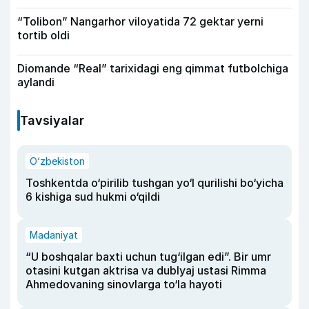
“Tolibon” Nangarhor viloyatida 72 gektar yerni
tortib oldi
Diomande “Real” tarixidagi eng qimmat futbolchiga
aylandi
Tavsiyalar
O‘zbekiston
Toshkentda o‘pirilib tushgan yo‘l qurilishi bo‘yicha
6 kishiga sud hukmi o‘qildi
Madaniyat
“U boshqalar baxti uchun tug‘ilgan edi”. Bir umr
otasini kutgan aktrisa va dublyaj ustasi Rimma
Ahmedovaning sinovlarga to‘la hayoti