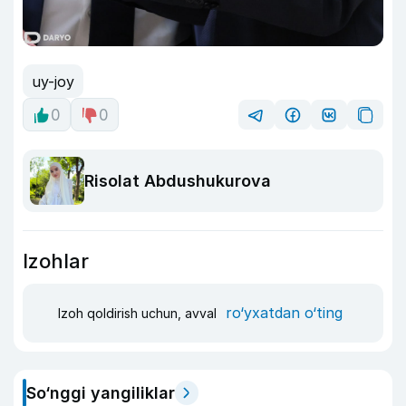
uy-joy
0
0
Risolat Abdushukurova
Izohlar
ro‘yxatdan o‘ting
Izoh qoldirish uchun, avval
So‘nggi yangiliklar